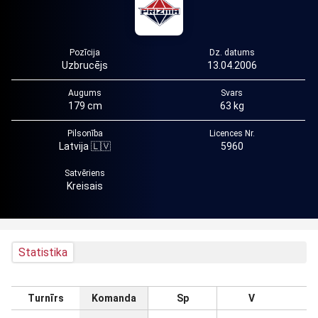
Pozīcija
Dz. datums
Uzbrucējs
13.04.2006
Augums
Svars
179 cm
63 kg
Pilsonība
Licences Nr.
Latvija 🇱🇻
5960
Satvēriens
Kreisais
Statistika
Turnīrs
Komanda
Sp
V