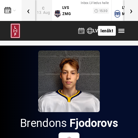
Inbox.LV ledus halle
‹
›
LVS
LVB
C
15:30
13. Aug
ZMG
MOG
LV
Ienākt
Brendons
Fjodorovs