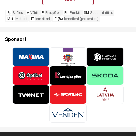
Sp
Spēles
V
Vārti
P
Piespēles
Pt.
Punkti
SM
Soda minūtes
Met.
Metieni
IE
Iemetieni
IE (%)
Iemetieni (procentos)
Sponsori