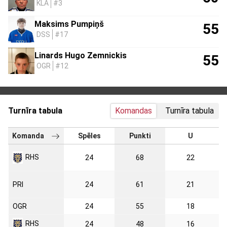
KLA
#3
Maksims Pumpiņš
55
DSS
#17
Linards Hugo Zemnickis
55
OGR
#12
Turnīra tabula
Komandas
Turnīra tabula
Komanda
Spēles
Punkti
U
RHS
24
68
22
PRI
24
61
21
OGR
24
55
18
RHS
24
48
16