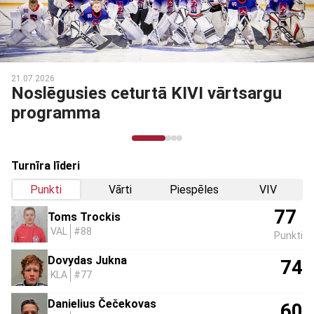
03.03.2026
u
Noslēdzies Talantu Izcilības
programmas otrais posms
Turnīra līderi
Punkti
Vārti
Piespēles
VIV
77
Toms Trockis
VAL
#88
Punkti
Dovydas Jukna
74
KLA
#77
Danielius Čečekovas
60