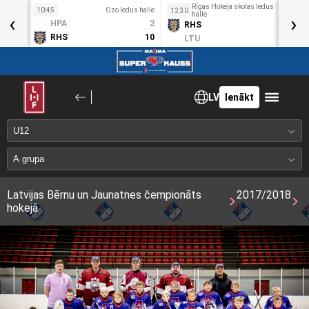
Rīgas Hokeja skolas ledus
10:45
Ozo ledus halle
1
12:30
‹
halle
›
Sv
HPA
2
RHS
15
3. Mai
RHS
10
LTU
1
LV
Ienākt
Latvijas Bērnu un Jaunatnes čempionāts
2017/2018
hokejā