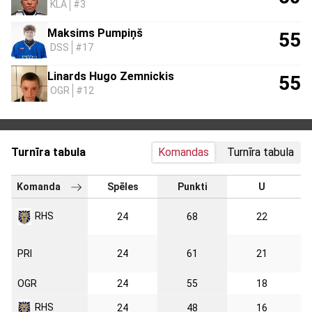
KLA
#3
Maksims Pumpiņš
55
DSS
#17
Linards Hugo Zemnickis
55
OGR
#12
Turnīra tabula
Komandas
Turnīra tabula
Komanda
Spēles
Punkti
U
RHS
24
68
22
PRI
24
61
21
OGR
24
55
18
RHS
24
48
16