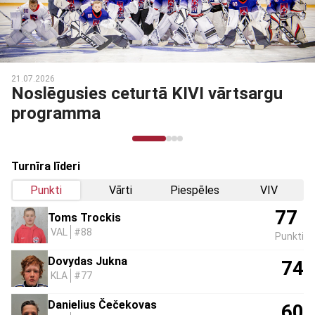
1.07.2026
0
Noslēgusies ceturtā KIVI vārtsargu
programma
Turnīra līderi
Punkti
Vārti
Piespēles
VIV
77
Toms Trockis
VAL
#88
Punkti
Dovydas Jukna
74
KLA
#77
Danielius Čečekovas
60