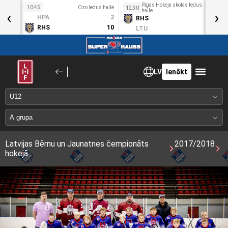
Rīgas Hokeja skolas ledus
10:45
Ozo ledus halle
1
12:30
‹
halle
›
Sv
HPA
2
RHS
15
3. Mai
RHS
10
LTU
1
LV
Ienākt
Latvijas Bērnu un Jaunatnes čempionāts
2017/2018
hokejā