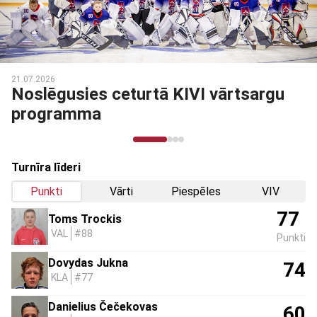
03.03.2026
Noslēdzies Talantu Izcilības
programmas otrais posms
Turnīra līderi
Punkti
Vārti
Piespēles
VIV
77
Toms Trockis
VAL
#88
Punkti
Dovydas Jukna
74
KLA
#77
Danielius Čečekovas
60