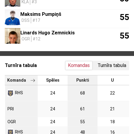
KLA
#3
Maksims Pumpiņš
55
DSS
#17
Linards Hugo Zemnickis
55
OGR
#12
Turnīra tabula
Komandas
Turnīra tabula
Komanda
Spēles
Punkti
U
RHS
24
68
22
PRI
24
61
21
OGR
24
55
18
RHS
24
48
16