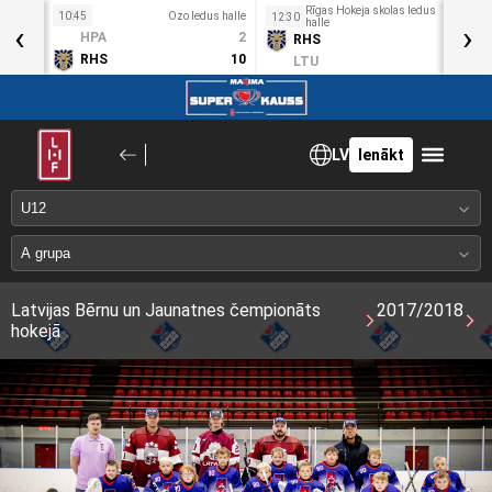
Rīgas Hokeja skolas ledus
10:45
Ozo ledus halle
1
12:30
‹
halle
›
Sv
HPA
2
RHS
15
3. Mai
RHS
10
LTU
1
LV
Ienākt
Latvijas Bērnu un Jaunatnes čempionāts
2017/2018
hokejā