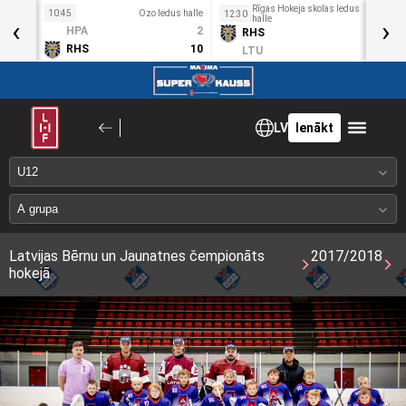
Rīgas Hokeja skolas ledus
10:45
Ozo ledus halle
1
12:30
‹
halle
›
Sv
HPA
2
RHS
15
3. Mai
RHS
10
LTU
1
LV
Ienākt
Latvijas Bērnu un Jaunatnes čempionāts
2017/2018
hokejā