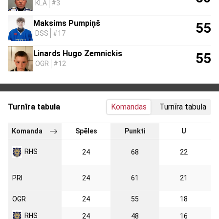
KLA
#3
Maksims Pumpiņš
55
DSS
#17
Linards Hugo Zemnickis
55
OGR
#12
Turnīra tabula
Komandas
Turnīra tabula
Komanda
Spēles
Punkti
U
RHS
24
68
22
PRI
24
61
21
OGR
24
55
18
RHS
24
48
16