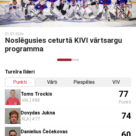
21.07.2026
Noslēgusies ceturtā KIVI vārtsargu
programma
Turnīra līderi
Punkti
Vārti
Piespēles
VIV
77
Toms Trockis
VAL
#88
Punkti
Dovydas Jukna
74
KLA
#77
Danielius Čečekovas
60