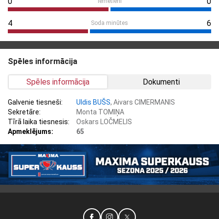
0
0
Iemetieni
4
6
Soda minūtes
Spēles informācija
Spēles informācija
Dokumenti
Galvenie tiesneši:
Uldis BUŠS
, Aivars CIMERMANIS
Sekretāre:
Monta TOMIŅA
Tīrā laika tiesnesis:
Oskars LOČMELIS
Apmeklējums:
65