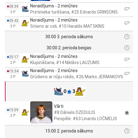
Noraidījums - 2 minūtes
38:39
Pretinieka turēšana, #25 Edvards GRINSONS
3.P
Noraidījums - 2 minūtes
35:42
Sitiens ar celi, #10 Haralds MATSKINS
3.P
30:00 3. perioda sākums
30:00 2. perioda beigas
Noraidījums - 2 minūtes
20:17
Klupināšana, #14 Niklāvs LAUZUMS
2.P
Noraidījums - 2 minūtes
15:34
Grūdiens ar nūju rokās, #26 Marks JERMAKOVS
2.P
0
3
Vārti
15:09
#8 Dāniels DZEDULIS
2.P
Piespēle: #63 Linards LOČMELIS
15:00 2. perioda sākums