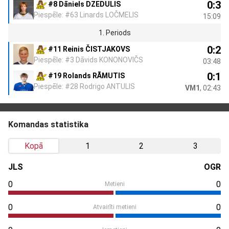
0:3
#8 Dāniels DZEDULIS
Piespēle: #63 Linards LOČMELIS
15:09
1. Periods
0:2
#11 Reinis ČISTJAKOVS
Piespēle: #3 Dāvids KONONOVIČS
03:48
0:1
#19 Rolands RĀMUTIS
Piespēle: #28 Rodrigo ANTULIS
VM1
, 02:43
Komandas statistika
Kopā
1
2
3
JLS
OGR
0
0
Metieni
0
0
Atvairīti metieni