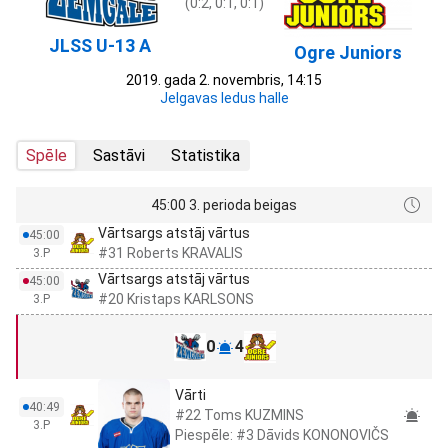
(0:2, 0:1, 0:1)
JLSS U-13 A
Ogre Juniors
2019. gada 2. novembris, 14:15
Jelgavas ledus halle
Spēle
Sastāvi
Statistika
45:00 3. perioda beigas
Vārtsargs atstāj vārtus
45:00
#31 Roberts KRAVALIS
3.P
Vārtsargs atstāj vārtus
45:00
#20 Kristaps KARLSONS
3.P
0
4
Vārti
40:49
#22 Toms KUZMINS
3.P
Piespēle: #3 Dāvids KONONOVIČS