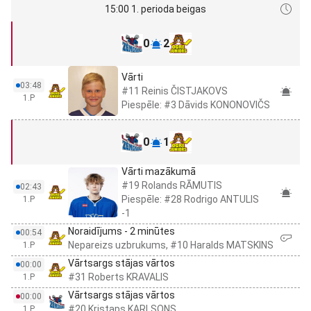
15:00 1. perioda beigas
0
2
Vārti
03:48
#11 Reinis ČISTJAKOVS
1.P
Piespēle: #3 Dāvids KONONOVIČS
0
1
Vārti mazākumā
#19 Rolands RĀMUTIS
02:43
Piespēle: #28 Rodrigo ANTULIS
1.P
-1
Noraidījums - 2 minūtes
00:54
Nepareizs uzbrukums, #10 Haralds MATSKINS
1.P
Vārtsargs stājas vārtos
00:00
#31 Roberts KRAVALIS
1.P
Vārtsargs stājas vārtos
00:00
#20 Kristaps KARLSONS
1.P