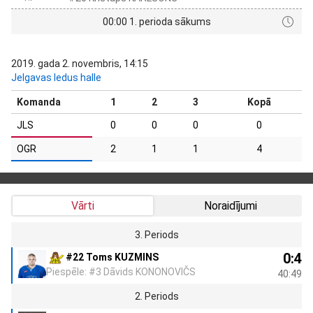
00:00 1. perioda sākums
2019. gada 2. novembris, 14:15
Jelgavas ledus halle
Komanda
1
2
3
Kopā
JLS
0
0
0
0
OGR
2
1
1
4
Vārti
Noraidījumi
3. Periods
0:4
#22 Toms KUZMINS
Piespēle: #3 Dāvids KONONOVIČS
40:49
2. Periods