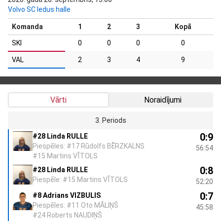
Volvo SC ledus halle
Komanda
1
2
3
Kopā
SKI
0
0
0
0
VAL
2
3
4
9
Vārti
Noraidījumi
3. Periods
0:9
#28 Linda RULLE
Piespēles: #17 Rūdolfs BĒRZKALNS
56:54
#15 Martins VĪTOLS
0:8
#28 Linda RULLE
Piespēle: #15 Martins VĪTOLS
52:20
0:7
#8 Adrians VIZBULIS
Piespēles: #11 Oto MĀLIŅŠ
45:58
#24 Roberts NAUDIŅŠ