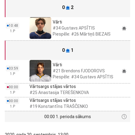
0
2
Vārti
10:48
#34 Gustavs APSĪTIS
1.P
Piespēle: #26 Mārtiņš BIEZAIS
0
1
Vārti
03:59
#21 Brendons FJODOROVS
1.P
Piespēle: #34 Gustavs APSĪTIS
Vārtsargs stājas vārtos
00:00
#25 Anastasija TEREŠENKOVA
1.P
Vārtsargs stājas vārtos
00:00
#19 Konstantīns TRAŠČENKO
1.P
00:00 1. perioda sākums
2020. gada 20. septembris, 13:00