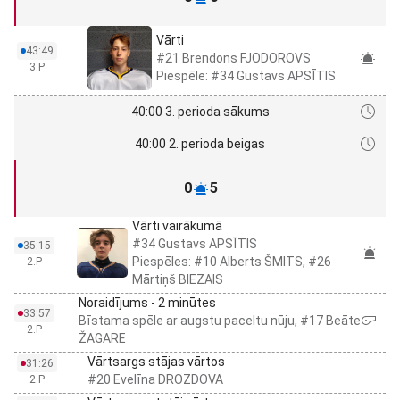
Vārti
43:49
#21 Brendons FJODOROVS
3.P
Piespēle: #34 Gustavs APSĪTIS
40:00 3. perioda sākums
40:00 2. perioda beigas
0
5
Vārti vairākumā
#34 Gustavs APSĪTIS
35:15
Piespēles: #10 Alberts ŠMITS, #26
2.P
Mārtiņš BIEZAIS
Noraidījums - 2 minūtes
33:57
Bīstama spēle ar augstu paceltu nūju, #17 Beāte
2.P
ŽAGARE
Vārtsargs stājas vārtos
31:26
#20 Evelīna DROZDOVA
2.P