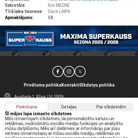
Sekretāre:
Ilze MEDNE
Tīrā laika tiesnese:
Dace LAIPA
Apmeklējums:
58
Privātuma politika
Kontakti
Sīkdatņu politika
Augšiela 1, Rīga, LV-1009
lhf@lhf.lv
Piekrišana
Detaļas
Par sīkdatnēm
+371 67565614
Šī mājas lapa izmanto sīkdatnes
Mēs izmantojam sīkdatnes, lai personalizētu saturu un
reklāmas, nodrošinātu sociālo mediju funkcijas un analizētu
Saņem jaunākās ziņas savā E-pastā:
mūsu datplūsmu. Mēs arī dalāmies ar informāciju par jūsu
vietnes izmantošanu ar mūsu sociālo mediju, reklāmas un
Pieteikties