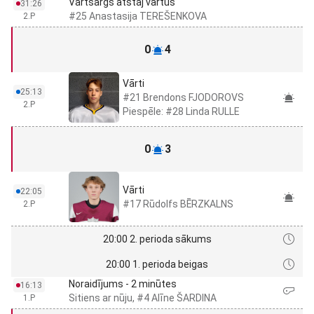
Vārtsargs atstāj vārtus
31:26
#25 Anastasija TEREŠENKOVA
2.P
0
4
Vārti
25:13
#21 Brendons FJODOROVS
2.P
Piespēle: #28 Linda RULLE
0
3
Vārti
22:05
#17 Rūdolfs BĒRZKALNS
2.P
20:00 2. perioda sākums
20:00 1. perioda beigas
Noraidījums - 2 minūtes
16:13
Sitiens ar nūju, #4 Alīne ŠARDINA
1.P