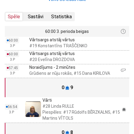
Spēle
Sastāvi
Statistika
60:00 3. perioda beigas
Vārtsargs atstāj vārtus
60:00
#19 Konstantīns TRAŠČENKO
3.P
Vārtsargs atstāj vārtus
60:00
#20 Evelīna DROZDOVA
3.P
Noraidījums - 2 minūtes
57:45
Grūdiens ar nūju rokās, #15 Dana KIRILOVA
3.P
0
9
Vārti
#28 Linda RULLE
56:54
Piespēles: #17 Rūdolfs BĒRZKALNS, #15
3.P
Martins VĪTOLS
0
8