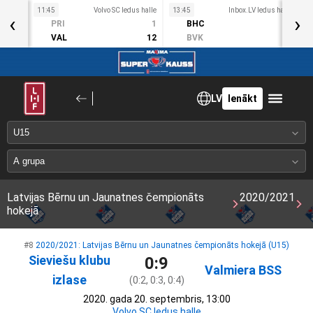
11:45
Volvo SC ledus halle
13:45
Inbox.LV ledus halle
1
‹
›
Sv
PRI
1
BHC
3
1. Okt
VAL
12
BVK
2
LV
Ienākt
Latvijas Bērnu un Jaunatnes čempionāts
2020/2021
hokejā
#8
2020/2021: Latvijas Bērnu un Jaunatnes čempionāts hokejā (U15)
Sieviešu klubu
0:9
Valmiera BSS
izlase
(0:2, 0:3, 0:4)
2020. gada 20. septembris, 13:00
Volvo SC ledus halle