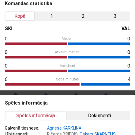
Komandas statistika
Kopā
1
2
3
SKI
VAL
0
0
Metieni
0
0
Atvairīti metieni
0
0
Iemetieni
6
4
Soda minūtes
Spēles informācija
Spēles informācija
Dokumenti
Galvenā tiesnese:
Agnese KĀRKLIŅA
Līnijtiesneši:
Ričards BRIEDIS,
Oskars SKARNELIS