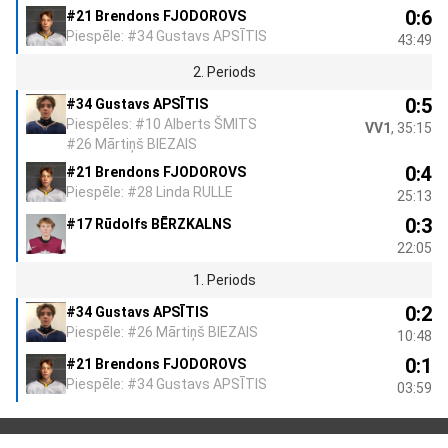
0:6
#21 Brendons FJODOROVS
Piespēle: #34 Gustavs APSĪTIS
43:49
2. Periods
0:5
#34 Gustavs APSĪTIS
Piespēles: #10 Alberts ŠMITS
VV1
, 35:15
#26 Mārtiņš BIEZAIS
0:4
#21 Brendons FJODOROVS
Piespēle: #28 Linda RULLE
25:13
0:3
#17 Rūdolfs BĒRZKALNS
22:05
1. Periods
0:2
#34 Gustavs APSĪTIS
Piespēle: #26 Mārtiņš BIEZAIS
10:48
0:1
#21 Brendons FJODOROVS
Piespēle: #34 Gustavs APSĪTIS
03:59