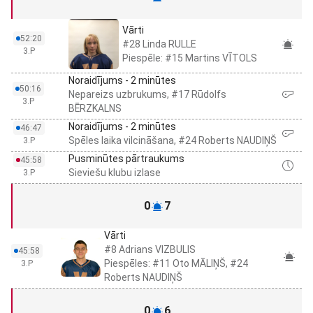
Vārti
52:20
#28 Linda RULLE
3.P
Piespēle: #15 Martins VĪTOLS
Noraidījums - 2 minūtes
50:16
Nepareizs uzbrukums, #17 Rūdolfs
3.P
BĒRZKALNS
Noraidījums - 2 minūtes
46:47
Spēles laika vilcināšana, #24 Roberts NAUDIŅŠ
3.P
Pusminūtes pārtraukums
45:58
Sieviešu klubu izlase
3.P
0
7
Vārti
#8 Adrians VIZBULIS
45:58
Piespēles: #11 Oto MĀLIŅŠ, #24
3.P
Roberts NAUDIŅŠ
0
6