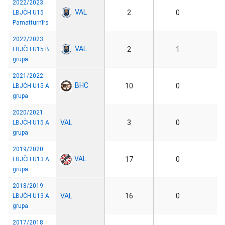
2022/2023:
VAL
2
0
LBJČH U15
Pamatturnīrs
2022/2023:
VAL
2
1
LBJČH U15 B
grupa
2021/2022:
BHC
10
0
LBJČH U15 A
grupa
2020/2021:
VAL
3
0
LBJČH U15 A
grupa
2019/2020:
VAL
17
0
LBJČH U13 A
grupa
2018/2019:
VAL
16
0
LBJČH U13 A
grupa
2017/2018: