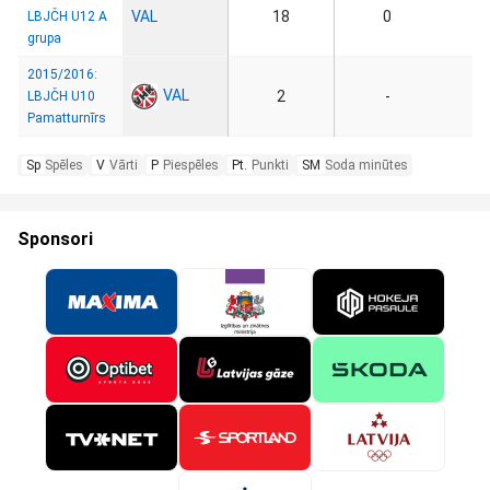
VAL
18
0
LBJČH U12 A
grupa
2015/2016:
VAL
2
-
LBJČH U10
Pamatturnīrs
Sp
Spēles
V
Vārti
P
Piespēles
Pt.
Punkti
SM
Soda minūtes
Sponsori