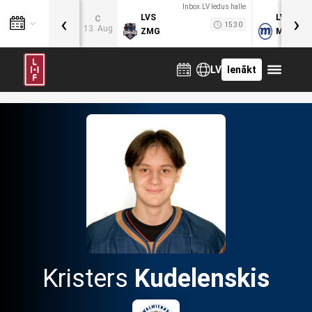
Inbox.LV ledus halle
‹
›
LVS
LVB
C
15:30
13. Aug
ZMG
MOG
LV
Ienākt
Kristers
Kudelenskis