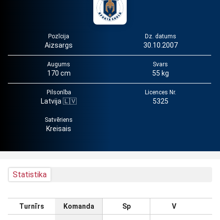
Pozīcija
Dz. datums
Aizsargs
30.10.2007
Augums
Svars
170 cm
55 kg
Pilsonība
Licences Nr.
Latvija 🇱🇻
5325
Satvēriens
Kreisais
Statistika
Turnīrs
Komanda
Sp
V