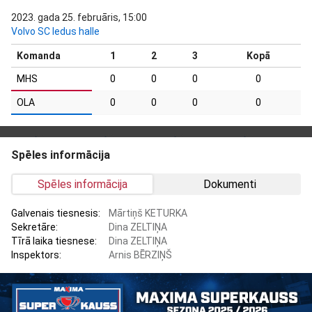
2023. gada 25. februāris, 15:00
Volvo SC ledus halle
Komanda
1
2
3
Kopā
MHS
0
0
0
0
OLA
0
0
0
0
Spēles informācija
Spēles informācija
Dokumenti
Galvenais tiesnesis:
Mārtiņš KETURKA
Sekretāre:
Dina ZELTIŅA
Tīrā laika tiesnese:
Dina ZELTIŅA
Inspektors:
Arnis BĒRZIŅŠ