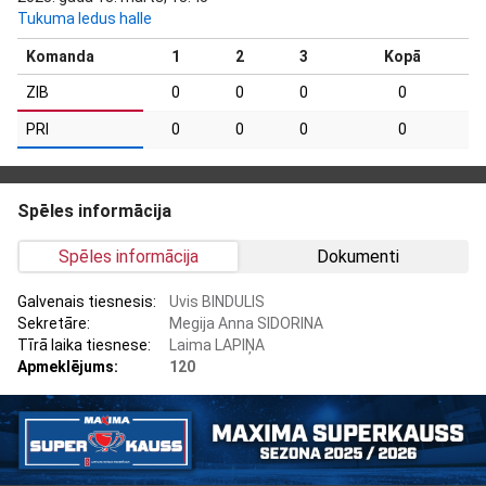
Tukuma ledus halle
Komanda
1
2
3
Kopā
ZIB
0
0
0
0
PRI
0
0
0
0
Spēles informācija
Spēles informācija
Dokumenti
Galvenais tiesnesis:
Uvis BINDULIS
Sekretāre:
Megija Anna SIDORINA
Tīrā laika tiesnese:
Laima LAPIŅA
Apmeklējums:
120