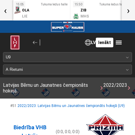
s halle
15:05
Tukuma ledus halle
15:50
Tukuma ledus halle
1
‹
›
OLA
ZIB
LIE
MHS
LV
Ienākt
Latvijas Bērnu un Jaunatnes čempionāts
2022/2023
hokejā
#51
2022/2023: Latvijas Bērnu un Jaunatnes čempionāts hokejā (U9)
Biedrība VHB
(0:0, 0:0, 0:0)