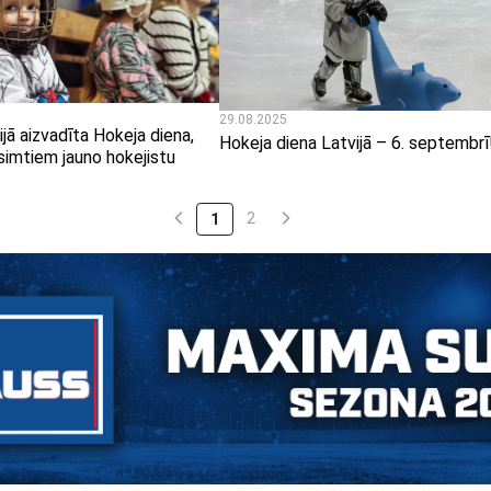
29.08.2025
ijā aizvadīta Hokeja diena,
Hokeja diena Latvijā – 6. septembrī
simtiem jauno hokejistu
2
1