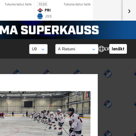
Tukuma ledus halle
15:50
Tukuma ledus halle
›
PRI
JSS
LV
Ienākt