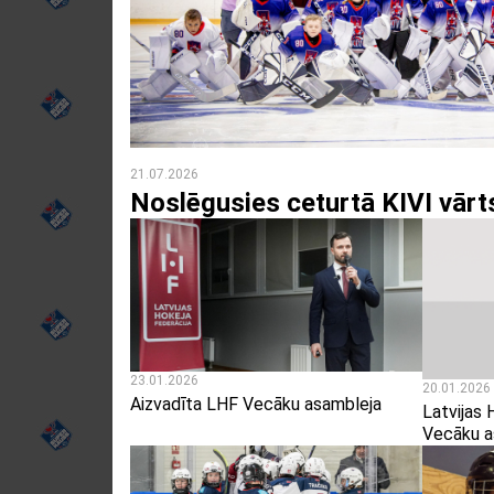
21.07.2026
Noslēgusies ceturtā KIVI vā
23.01.2026
20.01.2026
Aizvadīta LHF Vecāku asambleja
Latvijas 
Vecāku a