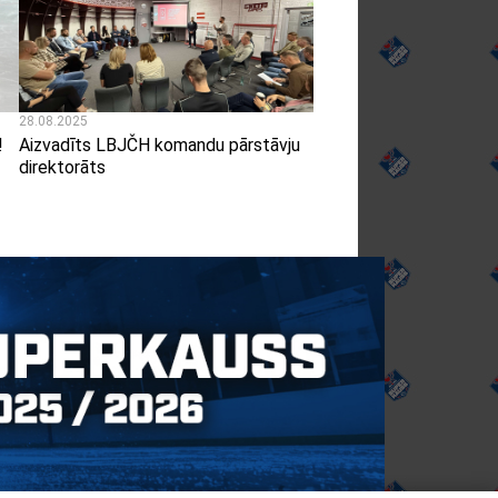
28.08.2025
!
Aizvadīts LBJČH komandu pārstāvju
direktorāts