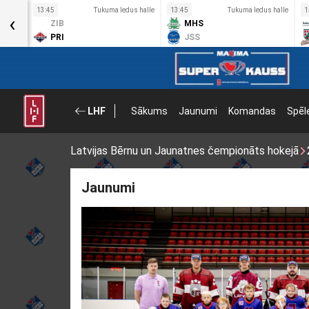
s halle
13:45
Tukuma ledus halle
13:45
Tukuma ledus halle
1
‹
ZIB
MHS
PRI
JSS
LHF
Sākums
Jaunumi
Komandas
Spēl
Latvijas Bērnu un Jaunatnes čempionāts hokejā
Jaunumi