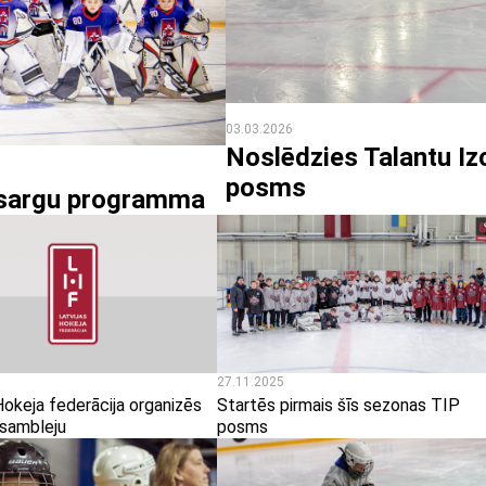
03.03.2026
Noslēdzies Talantu Iz
posms
rtsargu programma
27.11.2025
Hokeja federācija organizēs
Startēs pirmais šīs sezonas TIP
sambleju
posms