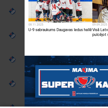
08.11.2025
09.09.2025
U-9 sabraukums Daugavas ledus hallē
Visā Latv
pulcējot 