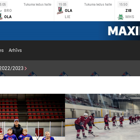
5:05
Tukuma ledus halle
15:05
Tukuma ledus halle
15:50
BRO
OLA
ZIB
OLA
LIE
MHS
es
Arhīvs
2022/2023