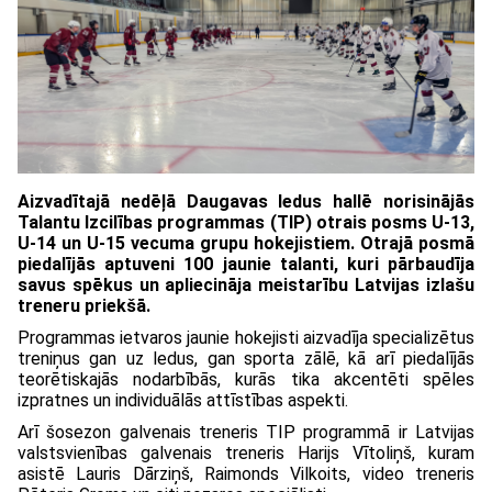
Aizvadītajā nedēļā Daugavas ledus hallē norisinājās
Talantu Izcilības programmas (TIP) otrais posms U-13,
U-14 un U-15 vecuma grupu hokejistiem. Otrajā posmā
piedalījās aptuveni 100 jaunie talanti, kuri pārbaudīja
savus spēkus un apliecināja meistarību Latvijas izlašu
treneru priekšā.
Programmas ietvaros jaunie hokejisti aizvadīja specializētus
treniņus gan uz ledus, gan sporta zālē, kā arī piedalījās
teorētiskajās nodarbībās, kurās tika akcentēti spēles
izpratnes un individuālās attīstības aspekti.
Arī šosezon galvenais treneris TIP programmā ir Latvijas
valstsvienības galvenais treneris Harijs Vītoliņš, kuram
asistē Lauris Dārziņš, Raimonds Vilkoits, video treneris