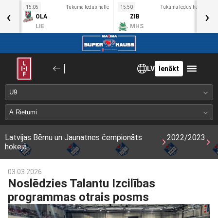
s halle
15:05
Tukuma ledus halle
15:50
Tukuma ledus halle
1
‹
›
OLA
ZIB
LIE
MHS
LV
Ienākt
Latvijas Bērnu un Jaunatnes čempionāts
2022/2023
hokejā
03.03.2026
Noslēdzies Talantu Izcilības
programmas otrais posms