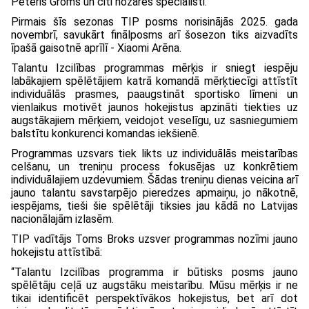
Pēteris Groms un citi nozares speciālisti.
Pirmais šīs sezonas TIP posms norisinājās 2025. gada
novembrī, savukārt finālposms arī šosezon tiks aizvadīts
īpašā gaisotnē aprīlī - Xiaomi Arēna.
Talantu Izcilības programmas mērķis ir sniegt iespēju
labākajiem spēlētājiem katrā komandā mērķtiecīgi attīstīt
individuālās prasmes, paaugstināt sportisko līmeni un
vienlaikus motivēt jaunos hokejistus apzināti tiekties uz
augstākajiem mērķiem, veidojot veselīgu, uz sasniegumiem
balstītu konkurenci komandas iekšienē.
Programmas uzsvars tiek likts uz individuālās meistarības
celšanu, un treniņu process fokusējas uz konkrētiem
individuālajiem uzdevumiem. Šādas treniņu dienas veicina arī
jauno talantu savstarpējo pieredzes apmaiņu, jo nākotnē,
iespējams, tieši šie spēlētāji tiksies jau kādā no Latvijas
nacionālajām izlasēm.
TIP vadītājs Toms Broks uzsver programmas nozīmi jauno
hokejistu attīstībā:
“Talantu Izcilības programma ir būtisks posms jauno
spēlētāju ceļā uz augstāku meistarību. Mūsu mērķis ir ne
tikai identificēt perspektīvākos hokejistus, bet arī dot