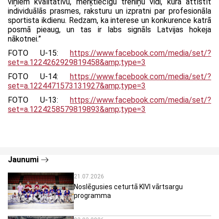
viņiem kvalitatīvu, mērķtiecīgu treniņu vidi, kurā attīstīt
individuālās prasmes, raksturu un izpratni par profesionāla
sportista ikdienu. Redzam, ka interese un konkurence katrā
posmā pieaug, un tas ir labs signāls Latvijas hokeja
nākotnei.”
FOTO U-15:
https://www.facebook.com/media/set/?
set=a.1224262929819458&amp;type=3
FOTO U-14:
https://www.facebook.com/media/set/?
set=a.1224471573131927&amp;type=3
FOTO U-13:
https://www.facebook.com/media/set/?
set=a.1224258579819893&amp;type=3
Jaunumi
21.07.2026
Noslēgusies ceturtā KIVI vārtsargu
programma