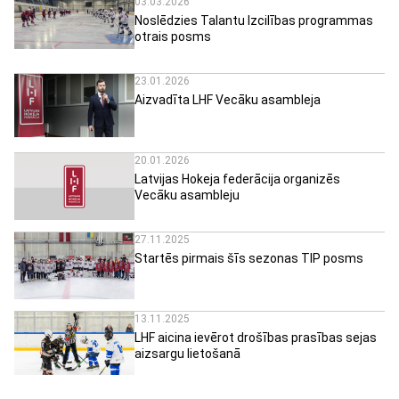
03.03.2026
Noslēdzies Talantu Izcilības programmas
otrais posms
23.01.2026
Aizvadīta LHF Vecāku asambleja
20.01.2026
Latvijas Hokeja federācija organizēs
Vecāku asambleju
27.11.2025
Startēs pirmais šīs sezonas TIP posms
13.11.2025
LHF aicina ievērot drošības prasības sejas
aizsargu lietošanā