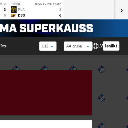
halle
12:30
Inbox.LV ledus halle
›
3
PLA
2
0
DSS
6
hīvs
LV
Ienākt