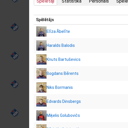
Spēlētāji
Statistika
Personāls
Spēlē
Spēlētājs
Elīza Ābelīte
Haralds Balodis
Knuts Bartuševics
Bogdans Bērents
Niks Bormanis
Edvards Dinsbergs
Miķelis Golubovičs