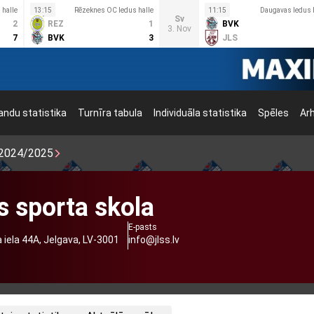
 halle
13:15
Rēzeknes OC ledus halle
11:15
Daugavas ledus 
Sv
2
REZ
1
BVK
3. Nov
7
BVK
3
JLS
ndu statistika
Turnīra tabula
Individuāla statistika
Spēles
Ar
2024/2025
s sporta skola
E-pasts
 iela 44A, Jelgava, LV-3001
info@jlss.lv