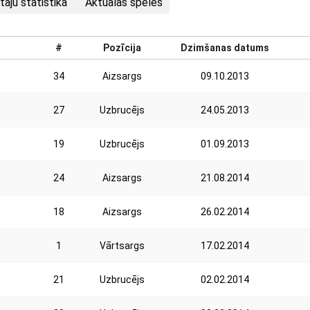
taju statistika
Aktuālās spēles
#
Pozīcija
Dzimšanas datums
34
Aizsargs
09.10.2013
27
Uzbrucējs
24.05.2013
19
Uzbrucējs
01.09.2013
24
Aizsargs
21.08.2014
18
Aizsargs
26.02.2014
1
Vārtsargs
17.02.2014
21
Uzbrucējs
02.02.2014