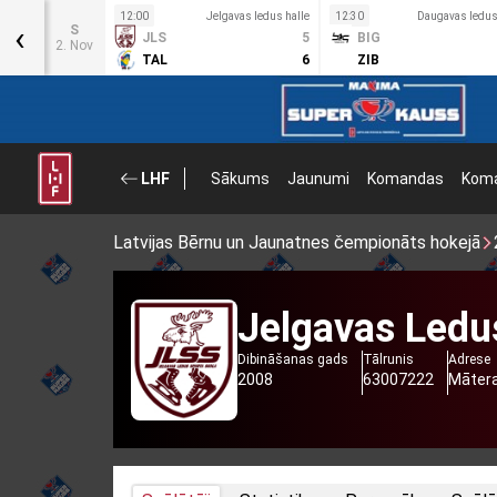
s halle
12:00
Jelgavas ledus halle
12:30
Daugavas ledus
‹
S
8
JLS
5
BIG
2. Nov
0
TAL
6
ZIB
LHF
Sākums
Jaunumi
Komandas
Koma
Latvijas Bērnu un Jaunatnes čempionāts hokejā
Jelgavas Ledu
Dibināšanas gads
Tālrunis
Adrese
2008
63007222
Mātera