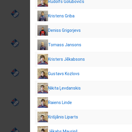
Rūdolfs Golubovičs
Kristens Griba
Deniss Grigorjevs
Tomass Jansons
Kristers Jēkabsons
Gustavs Kozlovs
Ņikita Ļevdanskis
Raiens Linde
Krišjānis Liparts
Jēkabs Mauriņš