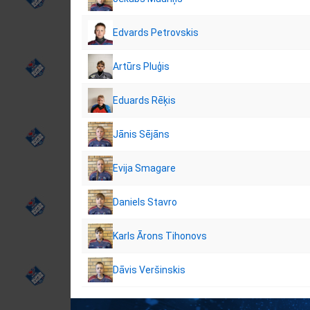
Edvards Petrovskis
Artūrs Pluģis
Eduards Rēķis
Jānis Sējāns
Evija Smagare
Daniels Stavro
Karls Ārons Tihonovs
Dāvis Veršinskis