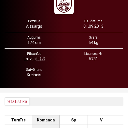
Pozīcija
Dz. datums
Aizsargs
01.09.2013
Augums
Svars
174 cm
64 kg
Pilsonība
Licences Nr.
Latvija 🇱🇻
6781
Satvēriens
Kreisais
Statistika
Turnīrs
Komanda
Sp
V