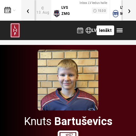
Inbox.LV ledus halle
‹
›
LVS
LVB
C
15:30
13. Aug
ZMG
MOG
LV
Ienākt
Knuts
Bartuševics