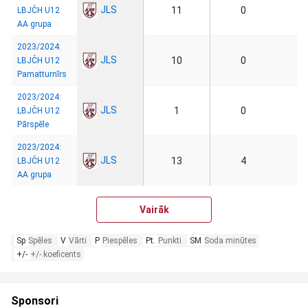
JLS
11
0
LBJČH U12
AA grupa
2023/2024:
JLS
10
0
LBJČH U12
Pamatturnīrs
2023/2024:
JLS
1
0
LBJČH U12
Pārspēle
2023/2024:
JLS
13
4
LBJČH U12
AA grupa
Vairāk
Sp
Spēles
V
Vārti
P
Piespēles
Pt.
Punkti
SM
Soda minūtes
+/-
+/- koeficents
Sponsori