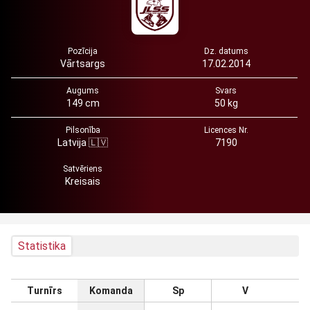
Pozīcija
Dz. datums
Vārtsargs
17.02.2014
Augums
Svars
149 cm
50 kg
Pilsonība
Licences Nr.
Latvija 🇱🇻
7190
Satvēriens
Kreisais
Statistika
Turnīrs
Komanda
Sp
V