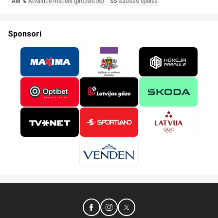
AM %
Atvairītie metieni (procentos)
SS
Sausās spēles
Sponsori