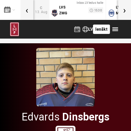
Inbox.LV ledus halle
‹
›
LVS
LVB
C
15:30
13. Aug
ZMG
MOG
LV
Ienākt
Edvards
Dinsbergs