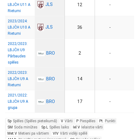
JLS
12
-
LBJČH U11 A
Rietumi
2023/2024:
JLS
36
-
LBJČH U10 A
Rietumi
2022/2023:
LBJČH U9
BRO
2
-
Pārbaudes
spēles
2022/2023:
BRO
14
-
LBJČH U9 A
Rietumi
2021/2022:
BRO
17
-
LBJČH U9 A
grupa
Sp
Spēles (Spēles pieteikumā)
V
Vārti
P
Piespēles
Pt.
Punkti
SM
Soda minūtes
Sp.L
Spēles laiks
Iel.V
Ielaistie vārti
Met.V
Metieni pa vārtiem
VIV
Vārti vidēji spēlē