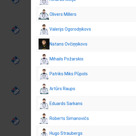
Olivers Millers
Valerijs Ogorodņikovs
Natans Ovčiņņikovs
Mihails Požarskis
Patriks Miks Pūpols
Artūrs Raups
Eduards Sarkans
Roberts Simanovičs
Hugo Straubergs