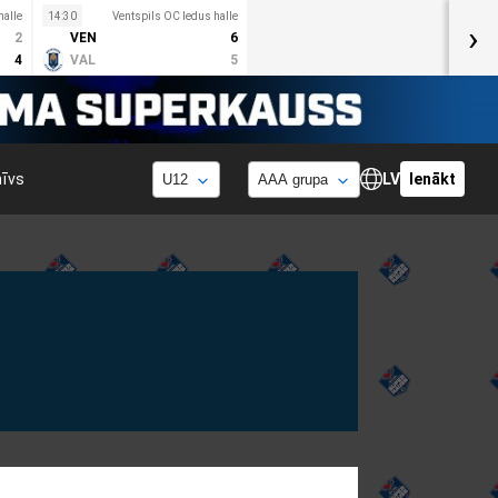
halle
14:30
Ventspils OC ledus halle
›
2
VEN
6
4
VAL
5
hīvs
LV
Ienākt