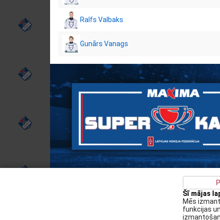
Ralfs Valbaks
Gunārs Vanags
P
Šī mājas l
Privātuma politika
Kontakti
Sīkdatņu politika
Mēs izmanto
funkcijas u
Augšiela 1, Rīga, LV-1009
izmantošanu