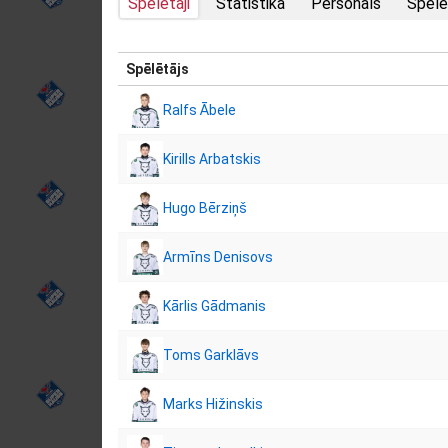
Spēlētāji
Statistika
Personāls
Spēlē
Spēlētājs
Ralfs Ābele
Kirills Arbatskis
Hugo Bērziņš
Armīns Denisovs
Kārlis Gādmanis
Toms Garklāvs
Marks Hižinskis