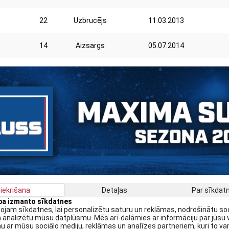
22
Uzbrucējs
11.03.2013
14
Aizsargs
05.07.2014
iekrišana
Detaļas
Par sīkda
apa izmanto sīkdatnes
Saņe
jam sīkdatnes, lai personalizētu saturu un reklāmas, nodrošinātu so
n analizētu mūsu datplūsmu. Mēs arī dalāmies ar informāciju par jūsu 
 ar mūsu sociālo mediju, reklāmas un analīzes partneriem, kuri to var