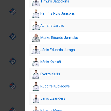
Timurs Jagodkins
Henrihs Rojs Jansons
Adrians Jarovs
Marks Ričards Jermaks
Jānis Eduards Juraga
Kārlis Kalniņš
Everts Klušs
Rūdolfs Kublačovs
Jānis Lizanders
Rihards Meija