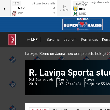
Rīgas Hokeja skolas ledu
s halle
16:00
Mārupes Ledus halle
14:00
‹
halle
Sv
0
MBV
6
RHS
2. Mar
9
VIP
2
MHK
LHF
Sākums
Jaunumi
Komandas
Koma
Latvijas Bērnu un Jaunatnes čempionāts hokejā
R. Laviņa Sporta stu
Dibināšanas gads
Tālrunis
Adrese
2018
+371 26443434
Paleju iela 55, M