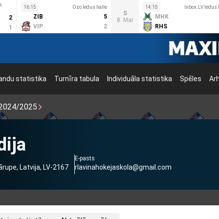
s
16:15
Ozo ledus halle
14:15
Inbox.LV ledus 
S
ZIB
5
MHK
2
8. Mar
VIP
2
RHS
1
ndu statistika
Turnīra tabula
Individuāla statistika
Spēles
Ar
2024/2025
dija
E-pasts
ārupe, Latvija, LV-2167
rlavinahokejaskola@gmail.com