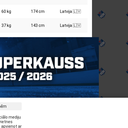
60 kg
174 cm
Latvija 🇱🇻
37 kg
143 cm
Latvija 🇱🇻
tnēm
m jaunākās ziņas savā E-pastā:
ciālo mediju
vietnes
Pieteikties
 apvienot ar