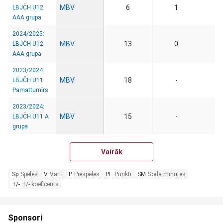
MBV
6
1
LBJČH U12
AAA grupa
2024/2025:
MBV
13
0
LBJČH U12
AAA grupa
2023/2024:
MBV
18
-
LBJČH U11
Pamatturnīrs
2023/2024:
MBV
15
-
LBJČH U11 A
grupa
Vairāk
Sp
Spēles
V
Vārti
P
Piespēles
Pt.
Punkti
SM
Soda minūtes
+/-
+/- koeficents
Sponsori