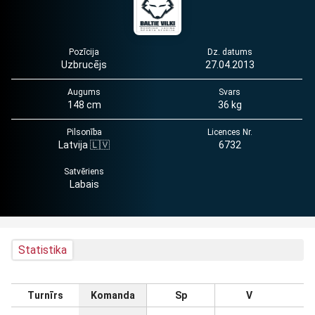
Pozīcija
Dz. datums
Uzbrucējs
27.04.2013
Augums
Svars
148 cm
36 kg
Pilsonība
Licences Nr.
Latvija 🇱🇻
6732
Satvēriens
Labais
Statistika
Turnīrs
Komanda
Sp
V