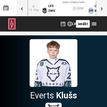
Inbox.LV ledus halle
‹
›
LVS
LVB
C
15:30
13. Aug
ZMG
MOG
LV
Ienākt
Everts
Klušs