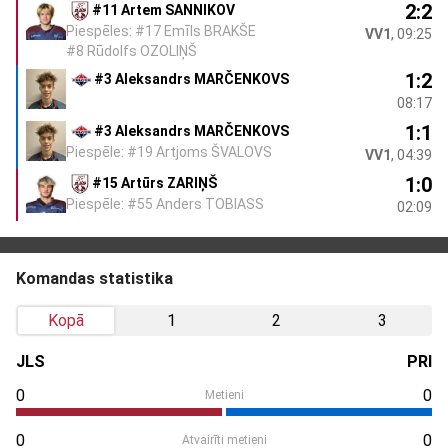
2:2
#11 Artem SANNIKOV
Piespēles: #17 Emīls BRAKŠE
VV1
, 09:25
#8 Rūdolfs OZOLIŅŠ
1:2
#3 Aleksandrs MARČENKOVS
08:17
1:1
#3 Aleksandrs MARČENKOVS
Piespēle: #19 Artjoms ŠVALOVS
VV1
, 04:39
1:0
#15 Artūrs ZARIŅŠ
Piespēle: #55 Anders TOBIASS
02:09
Komandas statistika
Kopā
1
2
3
JLS
PRI
0
0
Metieni
0
0
Atvairīti metieni