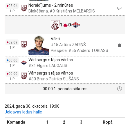
Noraidījums - 2 minūtes
03:04
Bloķēšana, #9 Kristiāns MELBĀRDIS
1.P
1
0
Vārti
02:09
#15 Artūrs ZARIŅŠ
1.P
Piespēle: #55 Anders TOBIASS
Vārtsargs stājas vārtos
00:00
#31 Elgars LAUGALIS
1.P
Vārtsargs stājas vārtos
00:00
#80 Bruno Patriks SLIŠĀNS
1.P
00:00 1. perioda sākums
2024. gada 30. oktobris, 19:00
Jelgavas ledus halle
Komanda
1
2
3
Kopā