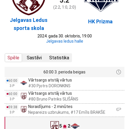
5:2
(2:2, 1:0, 2:0)
Jelgavas Ledus
HK Prizma
sporta skola
2024. gada 30. oktobris, 19:00
Jelgavas ledus halle
Spēle
Sastāvi
Statistika
60:00 3. perioda beigas
Vārtsargs atstāj vārtus
60:00
#30 Pjotrs DORONKINS
3.P
Vārtsargs atstāj vārtus
60:00
#80 Bruno Patriks SLIŠĀNS
3.P
Noraidījums - 2 minūtes
59:38
Nepareizs uzbrukums, #17 Emīls BRAKŠE
3.P
5
2