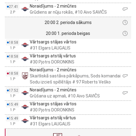
Noraidījums - 2 minūtes
27:41
Grūdiens ar nūju rokās, #10 Aivo SAVIČS
2.P
20:00 2. perioda sākums
20:00 1. perioda beigas
Vārtsargs stājas vārtos
18:58
#31 Elgars LAUGALIS
1.P
Vārtsargs atstāj vārtus
18:58
#30 Pjotrs DORONKINS
1.P
Noraidījums - 2 minūtes
18:58
Skaitliskā sastāva pārkāpums, Sods komandai
1.P
Sodu izcieš spēlētājs # 97 Roberts Veško
Noraidījums - 2 minūtes
17:52
Grūšana uz apmali, #10 Aivo SAVIČS
1.P
Vārtsargs stājas vārtos
15:49
#30 Pjotrs DORONKINS
1.P
Vārtsargs atstāj vārtus
15:49
#31 Elgars LAUGALIS
1.P