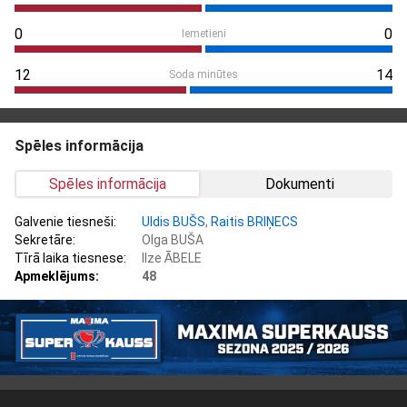
0
0
Iemetieni
12
14
Soda minūtes
Spēles informācija
Spēles informācija
Dokumenti
Galvenie tiesneši:
Uldis BUŠS
,
Raitis BRIŅECS
Sekretāre:
Olga BUŠA
Tīrā laika tiesnese:
Ilze ĀBELE
Apmeklējums:
48