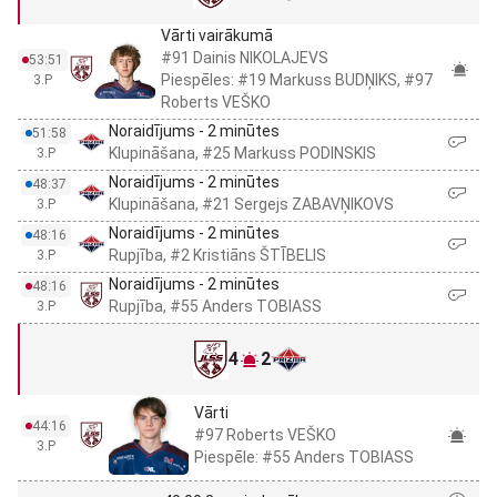
Vārti vairākumā
#91 Dainis NIKOLAJEVS
53:51
Piespēles: #19 Markuss BUDŅIKS, #97
3.P
Roberts VEŠKO
Noraidījums - 2 minūtes
51:58
Klupināšana, #25 Markuss PODINSKIS
3.P
Noraidījums - 2 minūtes
48:37
Klupināšana, #21 Sergejs ZABAVŅIKOVS
3.P
Noraidījums - 2 minūtes
48:16
Rupjība, #2 Kristiāns ŠTĪBELIS
3.P
Noraidījums - 2 minūtes
48:16
Rupjība, #55 Anders TOBIASS
3.P
4
2
Vārti
44:16
#97 Roberts VEŠKO
3.P
Piespēle: #55 Anders TOBIASS