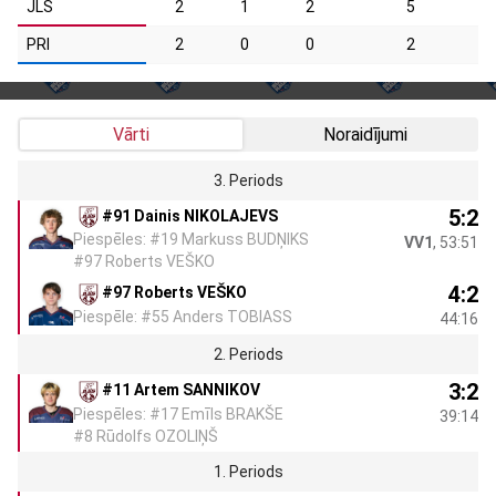
JLS
2
1
2
5
PRI
2
0
0
2
Vārti
Noraidījumi
3. Periods
5:2
#91 Dainis NIKOLAJEVS
Piespēles: #19 Markuss BUDŅIKS
VV1
, 53:51
#97 Roberts VEŠKO
4:2
#97 Roberts VEŠKO
Piespēle: #55 Anders TOBIASS
44:16
2. Periods
3:2
#11 Artem SANNIKOV
Piespēles: #17 Emīls BRAKŠE
39:14
#8 Rūdolfs OZOLIŅŠ
1. Periods