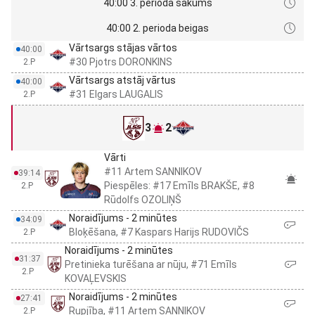
40:00 3. perioda sākums
40:00 2. perioda beigas
Vārtsargs stājas vārtos
40:00
#30 Pjotrs DORONKINS
2.P
Vārtsargs atstāj vārtus
40:00
#31 Elgars LAUGALIS
2.P
3
2
Vārti
#11 Artem SANNIKOV
39:14
Piespēles: #17 Emīls BRAKŠE, #8
2.P
Rūdolfs OZOLIŅŠ
Noraidījums - 2 minūtes
34:09
Bloķēšana, #7 Kaspars Harijs RUDOVIČS
2.P
Noraidījums - 2 minūtes
31:37
Pretinieka turēšana ar nūju, #71 Emīls
2.P
KOVAĻEVSKIS
Noraidījums - 2 minūtes
27:41
Rupjība, #11 Artem SANNIKOV
2.P