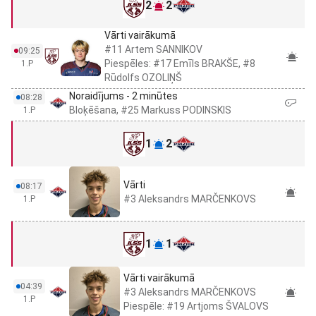
2
2
Vārti vairākumā
#11 Artem SANNIKOV
09:25
Piespēles: #17 Emīls BRAKŠE, #8
1.P
Rūdolfs OZOLIŅŠ
Noraidījums - 2 minūtes
08:28
Bloķēšana, #25 Markuss PODINSKIS
1.P
1
2
Vārti
08:17
#3 Aleksandrs MARČENKOVS
1.P
1
1
Vārti vairākumā
04:39
#3 Aleksandrs MARČENKOVS
1.P
Piespēle: #19 Artjoms ŠVALOVS