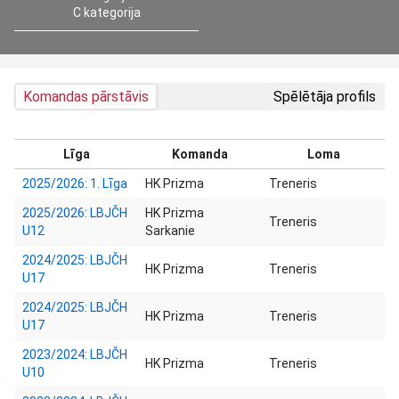
C kategorija
Komandas pārstāvis
Spēlētāja profils
Līga
Komanda
Loma
2025/2026: 1. Līga
HK Prizma
Treneris
2025/2026: LBJČH
HK Prizma
Treneris
U12
Sarkanie
2024/2025: LBJČH
HK Prizma
Treneris
U17
2024/2025: LBJČH
HK Prizma
Treneris
U17
2023/2024: LBJČH
HK Prizma
Treneris
U10