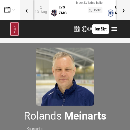
Inbox.LV ledus halle
‹
›
LVS
LVB
C
15:30
13. Aug
ZMG
MOG
LV
Ienākt
Rolands
Meinarts
Kategorija