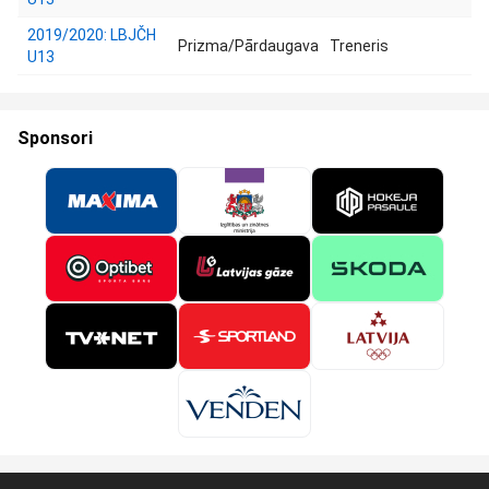
2019/2020: LBJČH
Prizma/Pārdaugava
Treneris
U13
Sponsori