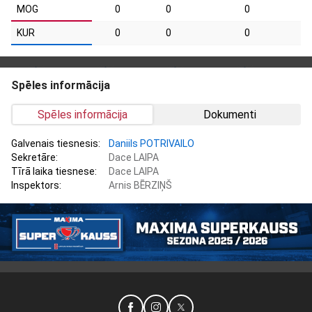
MOG
0
0
0
KUR
0
0
0
Spēles informācija
Spēles informācija
Dokumenti
Galvenais tiesnesis:
Daniils POTRIVAILO
Sekretāre:
Dace LAIPA
Tīrā laika tiesnese:
Dace LAIPA
Inspektors:
Arnis BĒRZIŅŠ