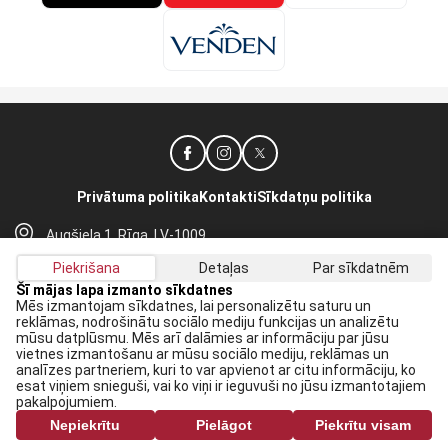
Privātuma politika
Kontakti
Sīkdatņu politika
Augšiela 1, Rīga, LV-1009
lhf@lhf.lv
Piekrišana
Detaļas
Par sīkdatnēm
+371 67565614
Šī mājas lapa izmanto sīkdatnes
Mēs izmantojam sīkdatnes, lai personalizētu saturu un
reklāmas, nodrošinātu sociālo mediju funkcijas un analizētu
Saņem jaunākās ziņas savā E-pastā:
mūsu datplūsmu. Mēs arī dalāmies ar informāciju par jūsu
vietnes izmantošanu ar mūsu sociālo mediju, reklāmas un
Pieteikties
analīzes partneriem, kuri to var apvienot ar citu informāciju, ko
esat viņiem snieguši, vai ko viņi ir ieguvuši no jūsu izmantotajiem
Piekrītu savai
datu apstrādei
pakalpojumiem.
Nepiekrītu
Pielāgot
Piekrītu visam
Visas tiesības rezervētas. Pārpublicēšanas gadījumā saite uz lhf.lv ir obligāta