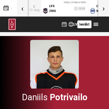
Inbox.LV ledus halle
‹
›
LVS
LVB
C
15:30
13. Aug
ZMG
MOG
LV
Ienākt
Daniils
Potrivailo