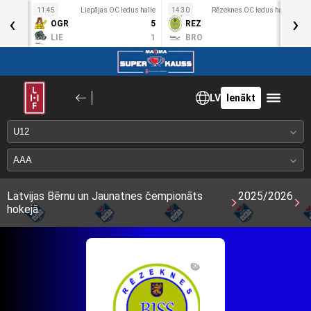
11:45
Liepājas OC ledus halle
14:30
Rēzeknes OC ledus halle
1
‹
›
S
OGR
5
REZ
4
8. Apr
LIE
1
BRO
2
LV
Ienākt
Latvijas Bērnu un Jaunatnes čempionāts
2025/2026
hokejā