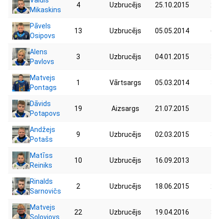
4
Uzbrucējs
25.10.2015
27
Mikaskins
Pāvels
13
Uzbrucējs
05.05.2014
60
Osipovs
Alens
3
Uzbrucējs
04.01.2015
35
Pavlovs
Matvejs
1
Vārtsargs
05.03.2014
35
Pontags
Dāvids
19
Aizsargs
21.07.2015
40
Potapovs
Andžejs
9
Uzbrucējs
02.03.2015
34
Potašs
Matīss
10
Uzbrucējs
16.09.2013
40
Reiniks
Rinalds
2
Uzbrucējs
18.06.2015
29
Sarnovičs
Matvejs
22
Uzbrucējs
19.04.2016
32
Solovjovs