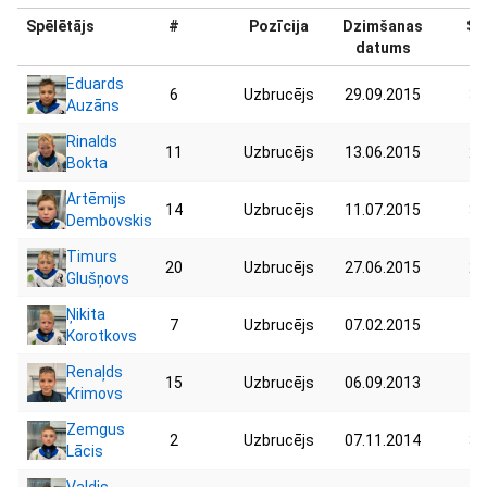
Spēlētājs
#
Pozīcija
Dzimšanas
Sv
datums
Eduards
6
Uzbrucējs
29.09.2015
32
Auzāns
Rinalds
11
Uzbrucējs
13.06.2015
26
Bokta
Artēmijs
14
Uzbrucējs
11.07.2015
30
Dembovskis
Timurs
20
Uzbrucējs
27.06.2015
29
Glušņovs
Ņikita
7
Uzbrucējs
07.02.2015
40
Korotkovs
Renaļds
15
Uzbrucējs
06.09.2013
44
Krimovs
Zemgus
2
Uzbrucējs
07.11.2014
34
Lācis
Valdis