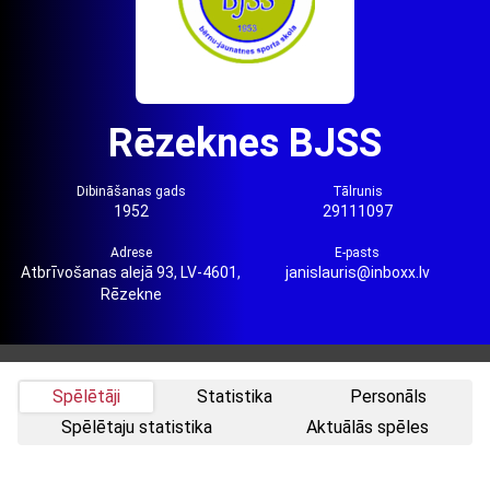
Rēzeknes BJSS
Dibināšanas gads
Tālrunis
1952
29111097
Adrese
E-pasts
Atbrīvošanas alejā 93, LV-4601,
janislauris@inboxx.lv
Rēzekne
Spēlētāji
Statistika
Personāls
Spēlētaju statistika
Aktuālās spēles