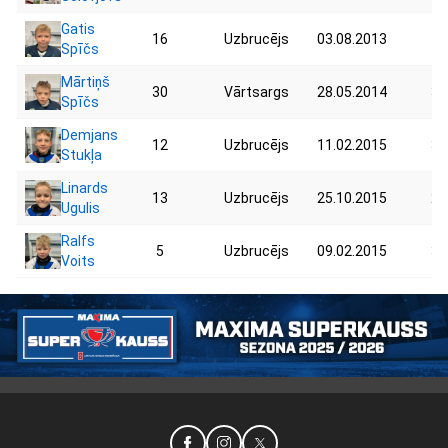
Gatis
16
Uzbrucējs
03.08.2013
42
Spīčs
Mārtiņš
30
Vārtsargs
28.05.2014
33
Spīčs
Demjans
12
Uzbrucējs
11.02.2015
35
Stukļa
Linards
13
Uzbrucējs
25.10.2015
27
Ugulis
Ralfs
5
Uzbrucējs
09.02.2015
31
Voits