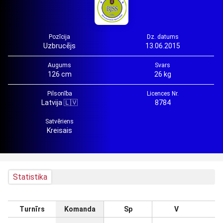
Pozīcija
Dz. datums
Uzbrucējs
13.06.2015
Augums
Svars
126 cm
26 kg
Pilsonība
Licences Nr.
Latvija 🇱🇻
8784
Satvēriens
Kreisais
Statistika
Turnīrs
Komanda
Sp
V