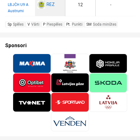
REZ
12
-
LBJČH U9 A
Austrumi
Sp
Spēles
V
Vārti
P
Piespēles
Pt.
Punkti
SM
Soda minūtes
Sponsori