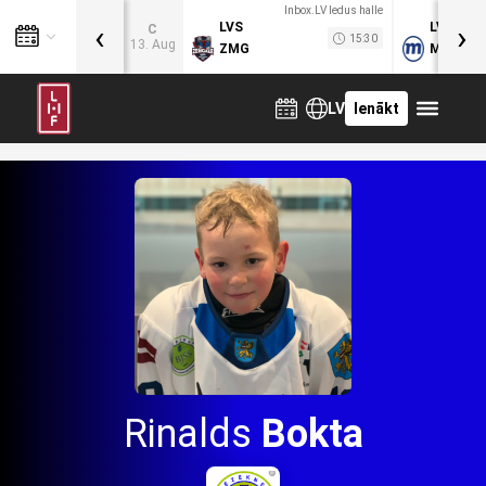
Inbox.LV ledus halle
‹
›
LVS
LVB
C
15:30
13. Aug
ZMG
MOG
LV
Ienākt
Rinalds
Bokta