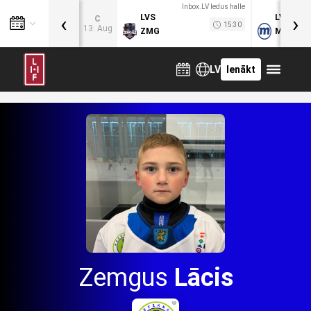
Inbox.LV ledus halle
‹
›
LVS
LVB
C
15:30
13. Aug
ZMG
MOG
LV
Ienākt
Zemgus
Lācis