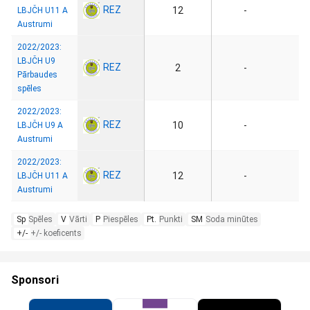
REZ
12
-
LBJČH U11 A
Austrumi
2022/2023:
LBJČH U9
REZ
2
-
Pārbaudes
spēles
2022/2023:
REZ
10
-
LBJČH U9 A
Austrumi
2022/2023:
REZ
12
-
LBJČH U11 A
Austrumi
Sp
Spēles
V
Vārti
P
Piespēles
Pt.
Punkti
SM
Soda minūtes
+/-
+/- koeficents
Sponsori