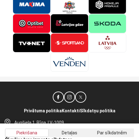
Privātuma politika
Kontakti
Sīkdatņu politika
Augšiela 1, Rīga, LV-1009
lhf@lhf.lv
Piekrišana
Detaļas
Par sīkdatnēm
+371 67565614