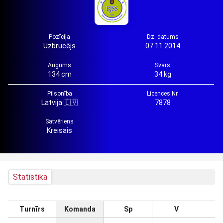
Pozīcija
Dz. datums
Uzbrucējs
07.11.2014
Augums
Svars
134 cm
34 kg
Pilsonība
Licences Nr.
Latvija 🇱🇻
7878
Satvēriens
Kreisais
Statistika
Turnīrs
Komanda
Sp
V