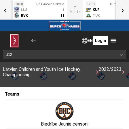
10:00
T/c Akropole slidotava
12:30
Kurbads ledus
‹
›
S
T
LLS
1
KUR
ar 11
Mar 14
BVK
11
TUK
EN
Login
Latvian Children and Youth Ice Hockey
2022/2023
Championship
Teams
Biedrība Jaunie censoņi