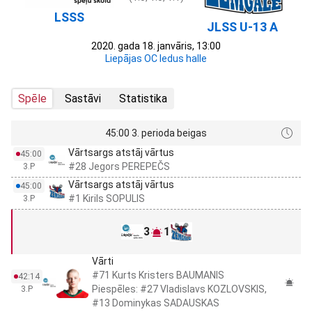
LSSS
JLSS U-13 A
2020. gada 18. janvāris, 13:00
Liepājas OC ledus halle
Spēle
Sastāvi
Statistika
45:00 3. perioda beigas
Vārtsargs atstāj vārtus
45:00
#28 Jegors PEREPEČS
3.P
Vārtsargs atstāj vārtus
45:00
#1 Kirils SOPULIS
3.P
3
1
Vārti
#71 Kurts Kristers BAUMANIS
42:14
Piespēles: #27 Vladislavs KOZLOVSKIS,
3.P
#13 Dominykas SADAUSKAS