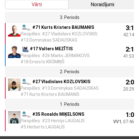
Vārti
Noraidījumi
3. Periods
3:1
#71 Kurts Kristers BAUMANIS
Piespēles: #27 Vladislavs KOZLOVSKIS
42:14
#13 Dominykas SADAUSKAS
2:1
#17 Valters MEZĪTIS
Piespēles: #26 Marks JERMAKOVS
41:53
#18 Ernests KRŪMIŅŠ
2. Periods
2:0
#27 Vladislavs KOZLOVSKIS
Piespēles: #13 Dominykas SADAUSKAS
20:29
#71 Kurts Kristers BAUMANIS
1. Periods
1:0
#35 Ronalds MIĶELSONS
Piespēles: #23 Henrijs LAUGALIS
VV1
, 07:46
#5 Herberts LAUGALIS