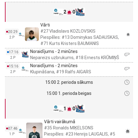
2
0
Vārti
#27 Vladislavs KOZLOVSKIS
20:29
Piespēles: #13 Dominykas SADAUSKAS,
2.P
#71 Kurts Kristers BAUMANIS
Noraidījums - 2 minūtes
17:16
Nepareizs uzbrukums, #18 Ernests KRŪMIŅŠ
2.P
Noraidījums - 2 minūtes
15:16
Klupināšana, #19 Ralfs AIGARS
2.P
15:00 2. perioda sākums
15:00 1. perioda beigas
1
0
Vārti vairākumā
#35 Ronalds MIĶELSONS
07:46
Piespēles: #23 Henrijs LAUGALIS, #5
1.P