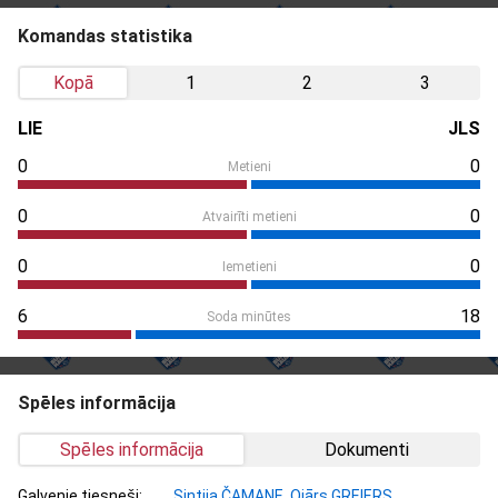
Komandas statistika
Kopā
1
2
3
LIE
JLS
0
0
Metieni
0
0
Atvairīti metieni
0
0
Iemetieni
6
18
Soda minūtes
Spēles informācija
Spēles informācija
Dokumenti
Galvenie tiesneši:
Sintija ČAMANE
,
Ojārs GREIERS