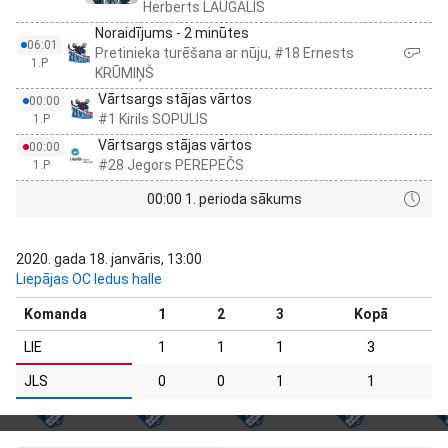
Herberts LAUGALIS
Noraidījums - 2 minūtes
06:01
Pretinieka turēšana ar nūju, #18 Ernests
1.P
KRŪMIŅŠ
Vārtsargs stājas vārtos
00:00
#1 Kirils SOPULIS
1.P
Vārtsargs stājas vārtos
00:00
#28 Jegors PEREPEČS
1.P
00:00 1. perioda sākums
2020. gada 18. janvāris, 13:00
Liepājas OC ledus halle
Komanda
1
2
3
Kopā
LIE
1
1
1
3
JLS
0
0
1
1