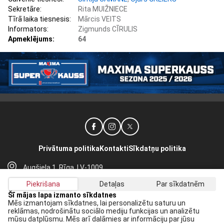
Sekretāre:
Rita MUIŽNIECE
Tīrā laika tiesnesis:
Mārcis VEITS
Informators:
Zigmunds CĪRULIS
Apmeklējums:
64
Privātuma politika
Kontakti
Sīkdatņu politika
Augšiela 1, Rīga, LV-1009
lhf@lhf.lv
Piekrišana
Detaļas
Par sīkdatnēm
+371 67565614
Šī mājas lapa izmanto sīkdatnes
Mēs izmantojam sīkdatnes, lai personalizētu saturu un
reklāmas, nodrošinātu sociālo mediju funkcijas un analizētu
Saņem jaunākās ziņas savā E-pastā:
mūsu datplūsmu. Mēs arī dalāmies ar informāciju par jūsu