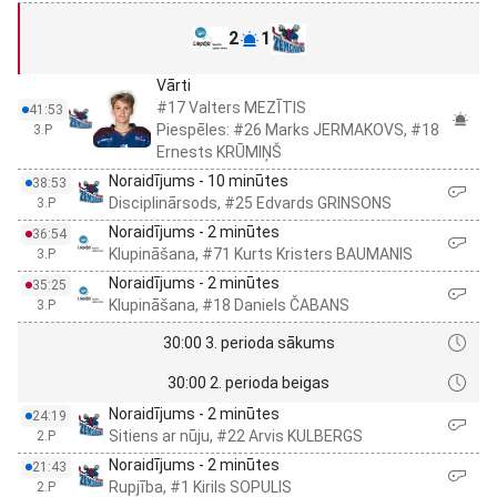
2
1
Vārti
#17 Valters MEZĪTIS
41:53
Piespēles: #26 Marks JERMAKOVS, #18
3.P
Ernests KRŪMIŅŠ
Noraidījums - 10 minūtes
38:53
Disciplinārsods, #25 Edvards GRINSONS
3.P
Noraidījums - 2 minūtes
36:54
Klupināšana, #71 Kurts Kristers BAUMANIS
3.P
Noraidījums - 2 minūtes
35:25
Klupināšana, #18 Daniels ČABANS
3.P
30:00 3. perioda sākums
30:00 2. perioda beigas
Noraidījums - 2 minūtes
24:19
Sitiens ar nūju, #22 Arvis KULBERGS
2.P
Noraidījums - 2 minūtes
21:43
Rupjība, #1 Kirils SOPULIS
2.P