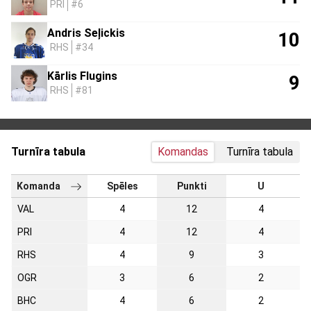
PRI
#6
Andris Seļickis
10
RHS
#34
Kārlis Flugins
9
RHS
#81
Turnīra tabula
Komandas
Turnīra tabula
Komanda
Spēles
Punkti
U
VAL
4
12
4
PRI
4
12
4
RHS
4
9
3
OGR
3
6
2
BHC
4
6
2