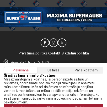
Privātuma politika
Kontakti
Sīkdatņu politika
Augšiela 1, Rīga, LV-1009
lhf@lhf.lv
Piekrišana
Detaļas
Par sīkdatnēm
+371 67565614
Šī mājas lapa izmanto sīkdatnes
Mēs izmantojam sīkdatnes, lai personalizētu saturu un
reklāmas, nodrošinātu sociālo mediju funkcijas un analizētu
Saņem jaunākās ziņas savā E-pastā:
mūsu datplūsmu. Mēs arī dalāmies ar informāciju par jūsu
vietnes izmantošanu ar mūsu sociālo mediju, reklāmas un
Pieteikties
analīzes partneriem, kuri to var apvienot ar citu informāciju, ko
esat viņiem snieguši, vai ko viņi ir ieguvuši no jūsu izmantotajiem
Piekrītu savai
datu apstrādei
pakalpojumiem.