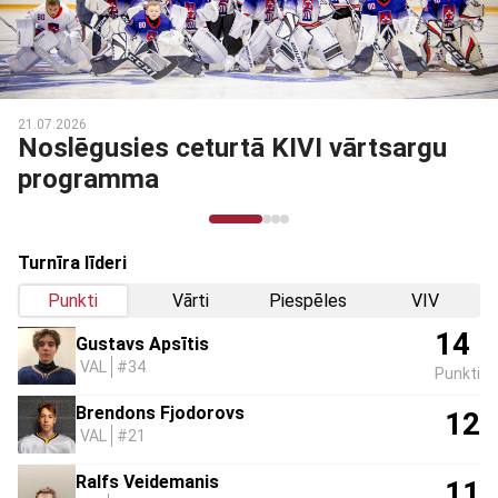
21.07.2026
Noslēgusies ceturtā KIVI vārtsargu
programma
Turnīra līderi
Punkti
Vārti
Piespēles
VIV
14
Gustavs Apsītis
VAL
#34
Punkti
Brendons Fjodorovs
12
VAL
#21
Ralfs Veidemanis
11