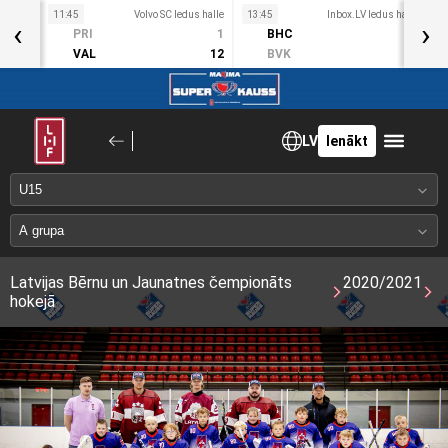
11:45
Volvo SC ledus halle
13:45
Inbox.LV ledus halle
1
‹
›
Sv
PRI
1
BHC
3
1. Okt
VAL
12
BVK
2
LV
Ienākt
Latvijas Bērnu un Jaunatnes čempionāts
2020/2021
hokejā