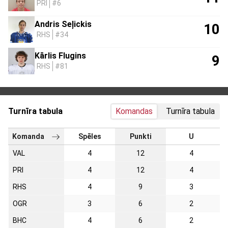
PRI
#6
Andris Seļickis
10
RHS
#34
Kārlis Flugins
9
RHS
#81
Turnīra tabula
Komandas
Turnīra tabula
Komanda
Spēles
Punkti
U
VAL
4
12
4
PRI
4
12
4
RHS
4
9
3
OGR
3
6
2
BHC
4
6
2