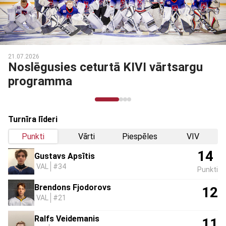
03.03.2026
Noslēdzies Talantu Izcilības
programmas otrais posms
Turnīra līderi
Punkti
Vārti
Piespēles
VIV
14
Gustavs Apsītis
VAL
#34
Punkti
Brendons Fjodorovs
12
VAL
#21
Ralfs Veidemanis
11