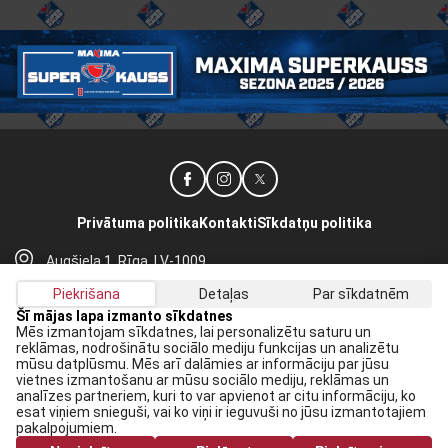
Privātuma politika
Kontakti
Sīkdatņu politika
Augšiela 1, Rīga, LV-1009
lhf@lhf.lv
Piekrišana
Detaļas
Par sīkdatnēm
+371 67565614
Šī mājas lapa izmanto sīkdatnes
Mēs izmantojam sīkdatnes, lai personalizētu saturu un
reklāmas, nodrošinātu sociālo mediju funkcijas un analizētu
Saņem jaunākās ziņas savā E-pastā:
mūsu datplūsmu. Mēs arī dalāmies ar informāciju par jūsu
vietnes izmantošanu ar mūsu sociālo mediju, reklāmas un
Pieteikties
analīzes partneriem, kuri to var apvienot ar citu informāciju, ko
esat viņiem snieguši, vai ko viņi ir ieguvuši no jūsu izmantotajiem
Piekrītu savai
datu apstrādei
pakalpojumiem.