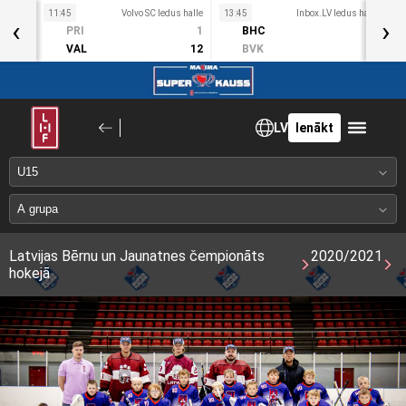
11:45
Volvo SC ledus halle
13:45
Inbox.LV ledus halle
1
‹
›
Sv
PRI
1
BHC
3
1. Okt
VAL
12
BVK
2
LV
Ienākt
Latvijas Bērnu un Jaunatnes čempionāts
2020/2021
hokejā