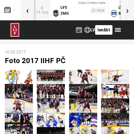
Inbox.LV ledus halle
‹
›
LVS
LVB
C
15:30
13. Aug
ZMG
MOG
LV
Ienākt
16.05.2017
Foto 2017 IIHF PČ