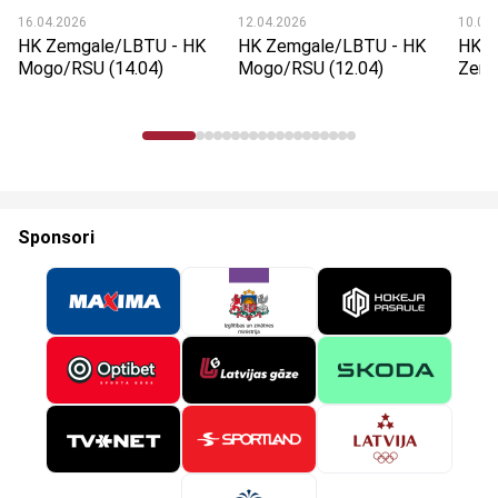
16.04.2026
12.04.2026
10.04
HK Zemgale/LBTU - HK
HK Zemgale/LBTU - HK
HK M
Mogo/RSU (14.04)
Mogo/RSU (12.04)
Zemg
Sponsori