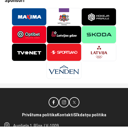
Sponsori
Privātuma politika
Kontakti
Sīkdatņu politika
Augšiela 1, Rīga, LV-1009