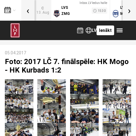
Inbox.LV ledus halle
‹
›
LVS
LVB
C
15:30
13. Aug
ZMG
MOG
LV
Ienākt
05.04.2017
Foto: 2017 LČ 7. finālspēle: HK Mogo
- HK Kurbads 1:2