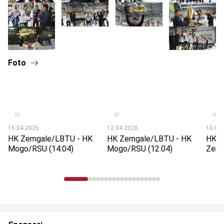
Foto
16.04.2026
12.04.2026
10.04
HK Zemgale/LBTU - HK
HK Zemgale/LBTU - HK
HK M
Mogo/RSU (14.04)
Mogo/RSU (12.04)
Zemg