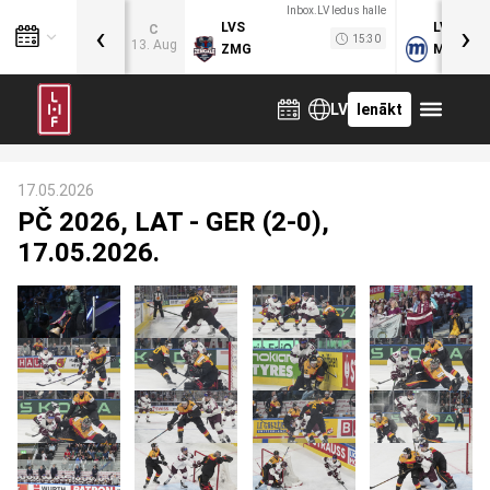
Inbox.LV ledus halle
‹
›
LVS
LVB
C
15:30
13. Aug
ZMG
MOG
LV
Ienākt
17.05.2026
PČ 2026, LAT - GER (2-0),
17.05.2026.