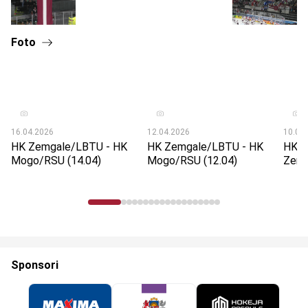
Foto
16.04.2026
12.04.2026
10.04
HK Zemgale/LBTU - HK
HK Zemgale/LBTU - HK
HK M
Mogo/RSU (14.04)
Mogo/RSU (12.04)
Zemg
Sponsori