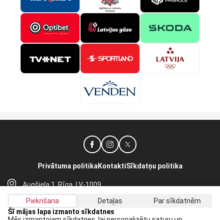
Privātuma politika
Kontakti
Sīkdatņu politika
Augšiela 1, Rīga, LV-1009
lhf@lhf.lv
Piekrišana
Detaļas
Par sīkdatnēm
+371 67565614
Šī mājas lapa izmanto sīkdatnes
Mēs izmantojam sīkdatnes, lai personalizētu saturu un