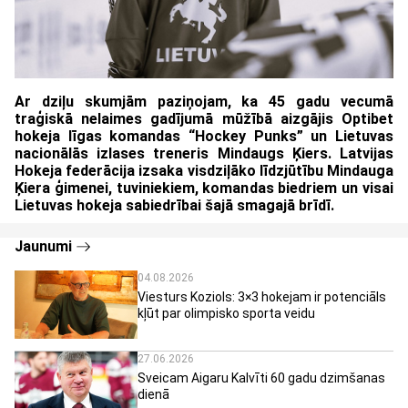
Ar dziļu skumjām paziņojam, ka 45 gadu vecumā
traģiskā nelaimes gadījumā mūžībā aizgājis Optibet
hokeja līgas komandas “Hockey Punks” un Lietuvas
nacionālās izlases treneris Mindaugs Ķiers. Latvijas
Hokeja federācija izsaka visdziļāko līdzjūtību Mindauga
Ķiera ģimenei, tuviniekiem, komandas biedriem un visai
Lietuvas hokeja sabiedrībai šajā smagajā brīdī.
Jaunumi
04.08.2026
Viesturs Koziols: 3×3 hokejam ir potenciāls
kļūt par olimpisko sporta veidu
27.06.2026
Sveicam Aigaru Kalvīti 60 gadu dzimšanas
dienā