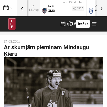
Inbox.LV ledus halle
‹
›
LVS
LVB
C
15:30
13. Aug
ZMG
MOG
LV
Ienākt
31.08.2025
Ar skumjām pieminam Mindaugu
Ķieru