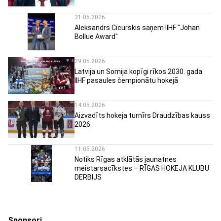
31.05.2026
Aleksandrs Cicurskis saņem IIHF "Johan
Bollue Award"
29.05.2026
Latvija un Somija kopīgi rīkos 2030. gada
IIHF pasaules čempionātu hokejā
14.05.2026
Aizvadīts hokeja turnīrs Draudzības kauss
2026
11.05.2026
Notiks Rīgas atklātās jaunatnes
meistarsacīkstes – RĪGAS HOKEJA KLUBU
DERBIJS
Sponsori