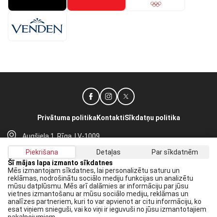
Privātuma politika
Kontakti
Sīkdatņu politika
Augšiela 1, Rīga, LV-1009
lhf@lhf.lv
Piekrišana
Detaļas
Par sīkdatnēm
+371 67565614
Šī mājas lapa izmanto sīkdatnes
Mēs izmantojam sīkdatnes, lai personalizētu saturu un
reklāmas, nodrošinātu sociālo mediju funkcijas un analizētu
Saņem jaunākās ziņas savā E-pastā:
mūsu datplūsmu. Mēs arī dalāmies ar informāciju par jūsu
vietnes izmantošanu ar mūsu sociālo mediju, reklāmas un
Pieteikties
analīzes partneriem, kuri to var apvienot ar citu informāciju, ko
esat viņiem snieguši, vai ko viņi ir ieguvuši no jūsu izmantotajiem
Piekrītu savai
datu apstrādei