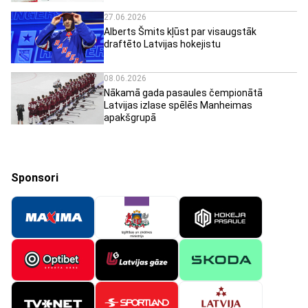
27.06.2026
Alberts Šmits kļūst par visaugstāk
draftēto Latvijas hokejistu
08.06.2026
Nākamā gada pasaules čempionātā
Latvijas izlase spēlēs Manheimas
apakšgrupā
Sponsori