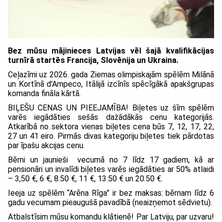
Bez mūsu mājinieces Latvijas vēl šajā kvalifikācijas
turnīrā startēs Francija, Slovēnija un Ukraina.
Ceļazīmi uz 2026. gada Ziemas olimpiskajām spēlēm Milānā
un Kortīnā d'Ampeco, Itālijā izcīnīs spēcīgākā apakšgrupas
komanda fināla kārtā.
BIĻEŠU CENAS UN PIEEJAMĪBA! Biļetes uz šīm spēlēm
varēs iegādāties sešās dažādākās cenu kategorijās.
Atkarībā no sektora vienas biļetes cena būs 7, 12, 17, 22,
27 un 41 eiro. Pirmās divas kategoriju biļetes tiek pārdotas
par īpašu akcijas cenu.
Bērni un jaunieši vecumā no 7 līdz 17 gadiem, kā ar
pensionāri un invalīdi biļetes varēs iegādāties ar 50% atlaidi
– 3,50 €, 6 €, 8.50 €, 11 €, 13.50 € un 20.50 €.
Ieeja uz spēlēm “Arēna Rīga” ir bez maksas: bērnam līdz 6
gadu vecumam pieaugušā pavadībā (neaizņemot sēdvietu).
Atbalstīsim mūsu komandu klātienē! Par Latviju, par uzvaru!