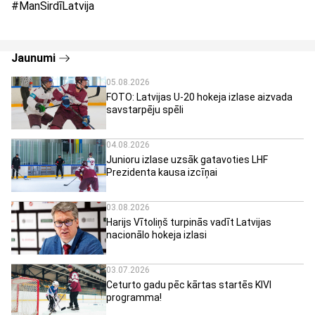
#ManSirdīLatvija
Jaunumi
05.08.2026
FOTO: Latvijas U-20 hokeja izlase aizvada
savstarpēju spēli
04.08.2026
Junioru izlase uzsāk gatavoties LHF
Prezidenta kausa izcīņai
03.08.2026
Harijs Vītoliņš turpinās vadīt Latvijas
nacionālo hokeja izlasi
03.07.2026
Ceturto gadu pēc kārtas startēs KIVI
programma!