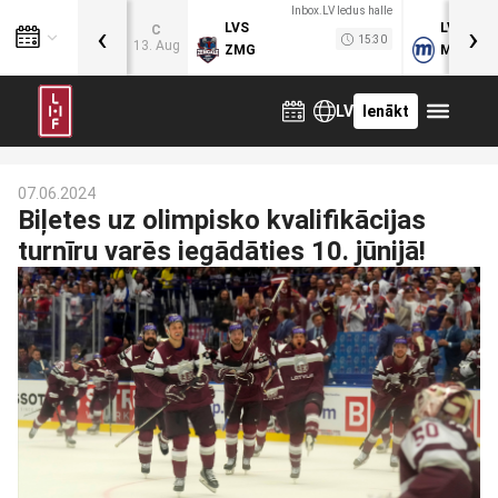
Inbox.LV ledus halle
‹
›
LVS
LVB
C
15:30
13. Aug
ZMG
MOG
LV
Ienākt
07.06.2024
Biļetes uz olimpisko kvalifikācijas
turnīru varēs iegādāties 10. jūnijā!