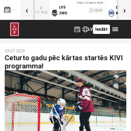
Inbox.LV ledus halle
‹
›
LVS
LVB
C
15:30
13. Aug
ZMG
MOG
LV
Ienākt
03.07.2026
Ceturto gadu pēc kārtas startēs KIVI
programma!