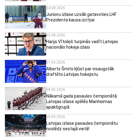
04.08.2026
Junioru izlase uzsāk gatavoties LHF
Prezidenta kausa izcīņai
03.08.2026
Harijs Vītoliņš turpinās vadīt Latvijas
nacionālo hokeja izlasi
27.06.2026
Alberts Šmits kļūst par visaugstāk
draftēto Latvijas hokejistu
08.06.2026
Nākamā gada pasaules čempionātā
Latvijas izlase spēlēs Manheimas
apakšgrupā
29.05.2026
Latvijas izlase pasaules čempionātu
noslēdz sestajā vietā!