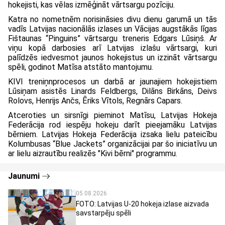
hokejisti, kas vēlas izmēģināt vārtsargu pozīciju.
Katra no nometnēm norisināsies divu dienu garumā un tās
vadīs Latvijas nacionālās izlases un Vācijas augstākās līgas
Fištaunas “Pinguins” vārtsargu treneris Edgars Lūsiņš. Ar
viņu kopā darbosies arī Latvijas izlašu vārtsargi, kuri
palīdzēs iedvesmot jaunos hokejistus un izzināt vārtsargu
spēli, godinot Matīsa atstāto mantojumu.
KIVI treniņnprocesos un darbā ar jaunajiem hokejistiem
Lūsiņam asistēs Linards Feldbergs, Dilāns Birkāns, Deivs
Rolovs, Henrijs Ančs, Ēriks Vītols, Regnārs Capars.
Atceroties un sirsnīgi pieminot Matīsu, Latvijas Hokeja
Federācija rod iespēju hokeju darīt pieejamāku Latvijas
bērniem. Latvijas Hokeja Federācija izsaka lielu pateicību
Kolumbusas “Blue Jackets” organizācijai par šo iniciatīvu un
ar lielu aizrautību realizēs "Kivi bērni" programmu.
Jaunumi
05.08.2026
FOTO: Latvijas U-20 hokeja izlase aizvada
savstarpēju spēli