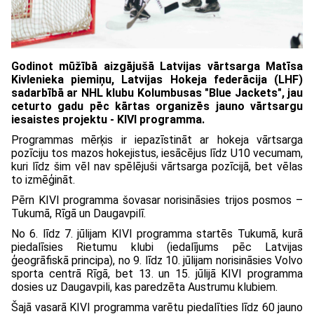
Godinot mūžībā aizgājušā Latvijas vārtsarga Matīsa
Kivlenieka piemiņu, Latvijas Hokeja federācija (LHF)
sadarbībā ar NHL klubu Kolumbusas "Blue Jackets", jau
ceturto gadu pēc kārtas organizēs jauno vārtsargu
iesaistes projektu - KIVI programma.
Programmas mērķis ir iepazīstināt ar hokeja vārtsarga
pozīciju tos mazos hokejistus, iesācējus līdz U10 vecumam,
kuri līdz šim vēl nav spēlējuši vārtsarga pozīcijā, bet vēlas
to izmēģināt.
Pērn KIVI programma šovasar norisināsies trijos posmos –
Tukumā, Rīgā un Daugavpilī.
No 6. līdz 7. jūlijam KIVI programma startēs Tukumā, kurā
piedalīsies Rietumu klubi (iedalījums pēc Latvijas
ģeogrāfiskā principa), no 9. līdz 10. jūlijam norisināsies Volvo
sporta centrā Rīgā, bet 13. un 15. jūlijā KIVI programma
dosies uz Daugavpili, kas paredzēta Austrumu klubiem.
Šajā vasarā KIVI programma varētu piedalīties līdz 60 jauno