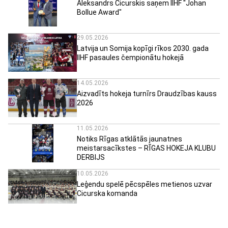
Aleksandrs Cicurskis saņem IIHF "Johan
Bollue Award"
29.05.2026
Latvija un Somija kopīgi rīkos 2030. gada
IIHF pasaules čempionātu hokejā
14.05.2026
Aizvadīts hokeja turnīrs Draudzības kauss
2026
11.05.2026
Notiks Rīgas atklātās jaunatnes
meistarsacīkstes – RĪGAS HOKEJA KLUBU
DERBIJS
10.05.2026
Leģendu spelē pēcspēles metienos uzvar
Cicurska komanda