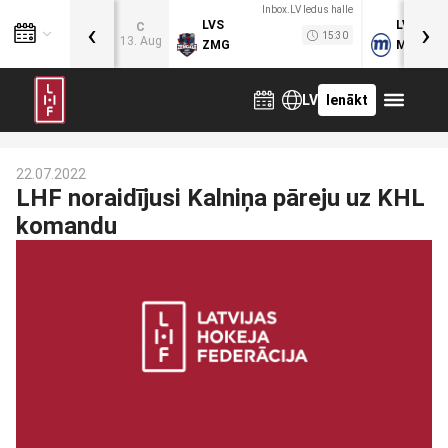
Inbox.LV ledus halle
‹
›
LVS
LVB
C
15:30
13. Aug
ZMG
MOG
LV
Ienākt
22.07.2022
LHF noraidījusi Kalniņa pāreju uz KHL
komandu