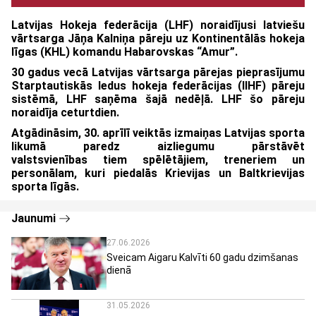
Latvijas Hokeja federācija (LHF) noraidījusi latviešu
vārtsarga Jāņa Kalniņa pāreju uz Kontinentālās hokeja
līgas (KHL) komandu Habarovskas “Amur”.
30 gadus vecā Latvijas vārtsarga pārejas pieprasījumu
Starptautiskās ledus hokeja federācijas (IIHF) pāreju
sistēmā, LHF saņēma šajā nedēļā. LHF šo pāreju
noraidīja ceturtdien.
Atgādināsim, 30. aprīlī veiktās izmaiņas Latvijas sporta
likumā paredz aizliegumu pārstāvēt
valstsvienīb
as
tiem spēlētājiem
, treneriem un
personālam
, kuri piedalās Krievijas un Baltkrievijas
sporta līgās.
Jaunumi
27.06.2026
Sveicam Aigaru Kalvīti 60 gadu dzimšanas
dienā
31.05.2026