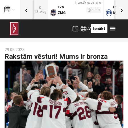
Inbox.LV ledus halle
‹
›
LVS
LVB
C
15:30
13. Aug
ZMG
MOG
LV
Ienākt
29.05.2023
Rakstām vēsturi! Mums ir bronza