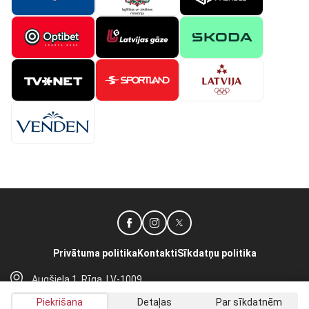
Privātuma politika
Kontakti
Sīkdatņu politika
Augšiela 1, Rīga, LV-1009
lhf@lhf.lv
Piekrišana
Detaļas
Par sīkdatnēm