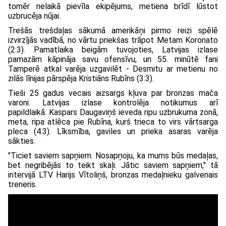
tomēr nelaikā pievīla ekipējums, metiena brīdī lūstot
uzbrucēja nūjai.
Trešās trešdaļas sākumā amerikāņi pirmo reizi spēlē
izvirzījās vadībā, no vārtu priekšas trāpot Metam Koronato
(2:3). Pamatlaika beigām tuvojoties, Latvijas izlase
pamazām kāpināja savu ofensīvu, un 55. minūtē fani
Tamperē atkal varēja uzgavilēt - Desmitu ar metienu no
zilās līnijas pārspēja Kristiāns Rubīns (3:3).
Tieši 25 gadus vecais aizsargs kļuva par bronzas mača
varoni. Latvijas izlase kontrolēja notikumus arī
papildlaikā. Kaspars Daugaviņš ieveda ripu uzbrukuma zonā,
meta, ripa atlēca pie Rubīna, kurš trieca to virs vārtsarga
pleca (4:3). Līksmība, gaviles un prieka asaras varēja
sākties.
"Ticiet saviem sapņiem. Nosapņoju, ka mums būs medaļas,
bet negribējās to teikt skaļi. Jātic saviem sapņiem," tā
intervijā LTV Harijs Vītoliņš, bronzas medaļnieku galvenais
treneris.