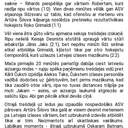
saikne – Rihards piespēlēja gar vārtiem Robertam, kurš
raidīja ripu vārtos (1:0). Vien divas minūtes vēlāk gan ASV
atjaunoja līdzsvaru uz tablo, kad ofensīvu ar metienu virs
Artūra Šilova kājsarga noslēdza pretinieku rezultatīvākais
hokejists Roko Grimaldi (1:1).
Vēl viena ātra gūto vārtu apmaiņa sekoja trešdaļas izskaņā.
Ripu nelielā Keisija Desmita atstātā spraugā vārtu stūrī
iebakstīja Jānis Jaks (2:1), bet nepilnu minūti līdz sirēnai
atkal atbildēja Grimaldi, kļūstot tikai par otro hokejistu
čempionātā, kurš uzlauzis Latvijas izlases mazākumu (2:2).
Mača pirmajās 20 minūtēs pamatīgi dabūja ciest latviešu
aizsargu rindas – rupju spēka paņēmienu trešdaļas vidū pret
Kārli Čuksti izpildīja Alekss Taks, Čukstem izlases personāla
vadībā dodoties uz ģērbtuvēm, bet pirms mazākuma, kad
tika zaudēti otrie vārti, ripa no tuvas distances trāpīja pa
muti Jakam – asinis, un aizsargs laukumā atgriezās ar
sašūtu lūpu. Abi gan pēcāk atkal devās cīņā.
Otrajā trešdaļā uz ledus jau izpaudās nospiedošāks ASV
pārsvars. Artūrs Šilovs tika galā ar visiem desmit metieniem
pa Latvijas izlases vārtiem, bet uzbrukumā izdevās atbildēt
tikai ar trim. Neizmantots arī skaitliskais vairākums.
Labākais moments - ātrajā uzbrukumā Oskaram Batņam,