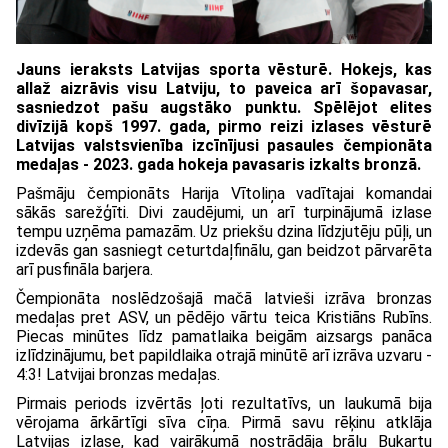
Jauns ieraksts Latvijas sporta vēsturē. Hokejs, kas
allaž aizrāvis visu Latviju, to paveica arī šopavasar,
sasniedzot pašu augstāko punktu. Spēlējot elites
divīzijā kopš 1997. gada, pirmo reizi izlases vēsturē
Latvijas valstsvienība izcīnījusi pasaules čempionāta
medaļas - 2023. gada hokeja pavasaris izkalts bronzā.
Pašmāju čempionāts Harija Vītoliņa vadītajai komandai
sākās sarežģīti. Divi zaudējumi, un arī turpinājumā izlase
tempu uzņēma pamazām. Uz priekšu dzina līdzjutēju pūļi, un
izdevās gan sasniegt ceturtdaļfinālu, gan beidzot pārvarēta
arī pusfināla barjera.
Čempionāta noslēdzošajā mačā latvieši izrāva bronzas
medaļas pret ASV, un pēdējo vārtu teica Kristiāns Rubīns.
Piecas minūtes līdz pamatlaika beigām aizsargs panāca
izlīdzinājumu, bet papildlaika otrajā minūtē arī izrāva uzvaru -
4:3! Latvijai bronzas medaļas.
Pirmais periods izvērtās ļoti rezultatīvs, un laukumā bija
vērojama ārkārtīgi sīva cīņa. Pirmā savu rēķinu atklāja
Latvijas izlase, kad vairākumā nostrādāja brāļu Bukartu