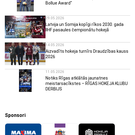
Bollue Award"
29.05.2026
Latvija un Somija kopīgi rīkos 2030. gada
IIHF pasaules čempionātu hokejā
14.05.2026
Aizvadīts hokeja turnīrs Draudzības kauss
2026
11.05.2026
Notiks Rīgas atklātās jaunatnes
meistarsacīkstes – RĪGAS HOKEJA KLUBU
DERBIJS
Sponsori