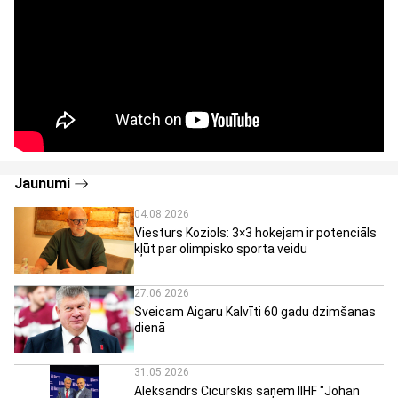
Jaunumi
04.08.2026
Viesturs Koziols: 3×3 hokejam ir potenciāls
kļūt par olimpisko sporta veidu
27.06.2026
Sveicam Aigaru Kalvīti 60 gadu dzimšanas
dienā
31.05.2026
Aleksandrs Cicurskis saņem IIHF "Johan