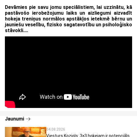
Devāmies pie savu jomu speciālistiem, lai uzzinātu, kā
pastāvošo ierobežojumu laiks un aizliegumi aizvadīt
hokeja treniņus normālos apstākļos ietekmē bērnu un
jauniešu veselību, fizisko sagatavotību un psiholoģisko
stāvokli....
Jaunumi
04.08.2026
Viesturs Koziols: 3×3 hokejam ir potenciāls