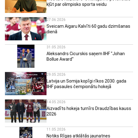
kļūt par olimpisko sporta veidu
27.06.2026
Sveicam Aigaru Kalvīti 60 gadu dzimšanas
dienā
31.05.2026
Aleksandrs Cicurskis saņem IIHF "Johan
Bollue Award"
29.05.2026
Latvija un Somija kopīgi rīkos 2030. gada
IIHF pasaules čempionātu hokejā
14.05.2026
Aizvadīts hokeja turnīrs Draudzības kauss
2026
11.05.2026
Notiks Rīgas atklātās jaunatnes