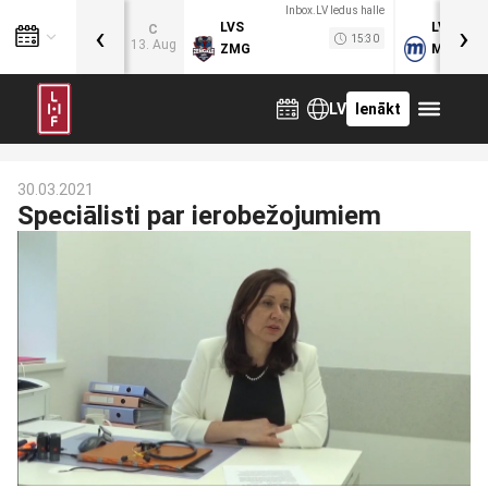
Inbox.LV ledus halle
‹
›
LVS
LVB
C
15:30
13. Aug
ZMG
MOG
LV
Ienākt
30.03.2021
Speciālisti par ierobežojumiem