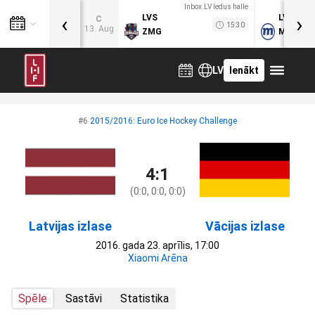
Inbox.LV ledus halle
‹
›
LVS
LVB
C
15:30
13. Aug
ZMG
MOG
LV
Ienākt
#6
2015/2016: Euro Ice Hockey Challenge
4:1
(0:0, 0:0, 0:0)
Latvijas izlase
Vācijas izlase
2016. gada 23. aprīlis, 17:00
Xiaomi Arēna
Spēle
Sastāvi
Statistika