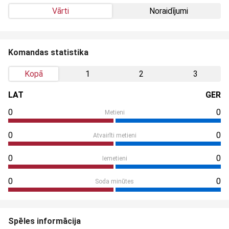
Vārti
Noraidījumi
Komandas statistika
Kopā
1
2
3
LAT
GER
0
0
Metieni
0
0
Atvairīti metieni
0
0
Iemetieni
0
0
Soda minūtes
Spēles informācija