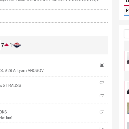
L
P
7
1
ZIS, #28 Artyom ANOSOV
īss STRAUSS
ROKS
ekstiņš