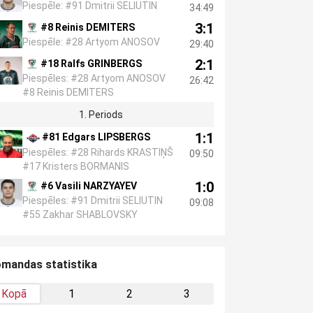
Piespēle: #91 Dmitrii SELIUTIN
34:49
3:1
#8 Reinis DEMITERS
Piespēle: #28 Artyom ANOSOV
29:40
2:1
#18 Ralfs GRINBERGS
Piespēles: #28 Artyom ANOSOV
26:42
#8 Reinis DEMITERS
1. Periods
1:1
#81 Edgars LIPSBERGS
Piespēles: #28 Rihards KRASTIŅŠ
09:50
#17 Kristers BORMANIS
1:0
#6 Vasili NARZYAYEV
Piespēles: #91 Dmitrii SELIUTIN
09:08
#55 Zakhar SHABLOVSKY
mandas statistika
Kopā
1
2
3