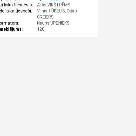
ā laika tiesnesis:
Artis VIKŠTRĒMS
da laika tiesneši:
Vilnis TŪBELIS, Ojārs
GREIERS
formators:
Nauris UPENIEKS
meklējums:
120