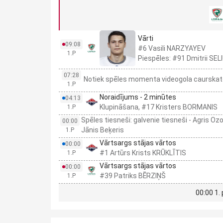
Vārti
09:08
#6 Vasili NARZYAYEV
1.P
Piespēles: #91 Dmitrii S
07:28
Notiek spēles momenta videogola caurskate.
1.P
Noraidījums - 2 minūtes
04:13
Klupināšana, #17 Kristers BORMANIS
1.P
Spēles tiesneši: galvenie tiesneši - Agris Ozo
00:00
Jānis Beķeris
1.P
Vārtsargs stājas vārtos
00:00
#1 Artūrs Krists KRŪKLĪTIS
1.P
Vārtsargs stājas vārtos
00:00
#39 Patriks BĒRZIŅŠ
1.P
00:00 1.