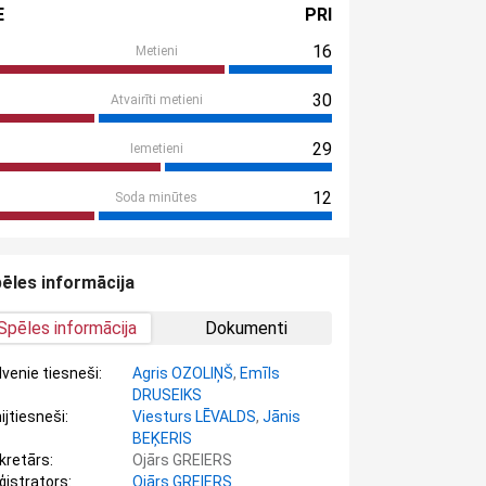
E
PRI
16
Metieni
30
Atvairīti metieni
29
Iemetieni
12
Soda minūtes
ēles informācija
Spēles informācija
Dokumenti
lvenie tiesneši:
Agris OZOLIŅŠ
,
Emīls
DRUSEIKS
ijtiesneši:
Viesturs LĒVALDS
,
Jānis
BEĶERIS
kretārs:
Ojārs GREIERS
ģistrators:
Ojārs GREIERS