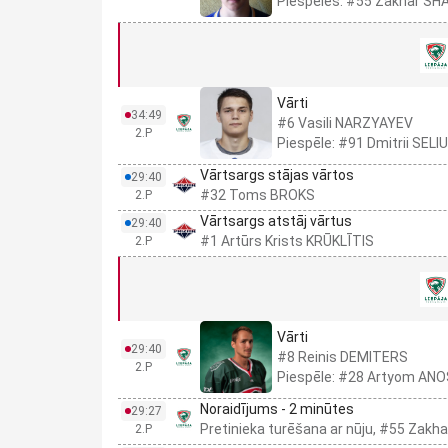
Piespēles: #55 Zakhar SH
Vārti
34:49
#6 Vasili NARZYAYEV
2.P
Piespēle: #91 Dmitrii SELI
Vārtsargs stājas vārtos
29:40
#32 Toms BROKS
2.P
Vārtsargs atstāj vārtus
29:40
#1 Artūrs Krists KRŪKLĪTIS
2.P
Vārti
29:40
#8 Reinis DEMITERS
2.P
Piespēle: #28 Artyom AN
Noraidījums - 2 minūtes
29:27
Pretinieka turēšana ar nūju, #55 Zak
2.P