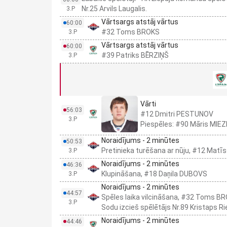
Nr.25 Arvils Laugalis.
3.P
Vārtsargs atstāj vārtus
60:00
#32 Toms BROKS
3.P
Vārtsargs atstāj vārtus
60:00
#39 Patriks BĒRZIŅŠ
3.P
Vārti
56:03
#12 Dmitri PESTUNOV
3.P
Piespēles: #90 Māris MIE
Noraidījums - 2 minūtes
50:53
Pretinieka turēšana ar nūju, #12 Mat
3.P
Noraidījums - 2 minūtes
46:36
Klupināšana, #18 Daņila DUBOVS
3.P
Noraidījums - 2 minūtes
44:57
Spēles laika vilcināšana, #32 Toms B
3.P
Sodu izcieš spēlētājs Nr.89 Kristaps Ri
Noraidījums - 2 minūtes
44:46