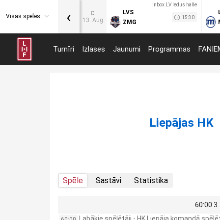
Inbox.LV ledus halle
‹
LVS
C
Visas spēles
15:30
13. Aug
ZMG
Turnīri
Izlases
Jaunumi
Programmas
FANIE
Liepājas HK
Spēle
Sastāvi
Statistika
60:00 3.
Labākie spēlētāji - HK Liepāja komandā spēl
60:00