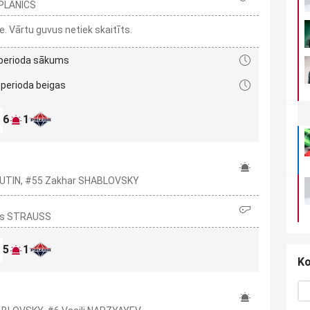
 PLĀNICS
 Vārtu guvus netiek skaitīts.
 perioda sākums
 perioda beigas
6
1
ELIUTIN, #55 Zakhar SHABLOVSKY
īss STRAUSS
5
1
Ko