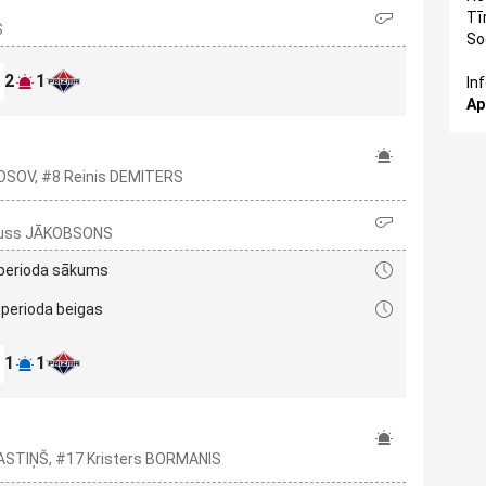
Tīr
S
So
2
1
In
Ap
OSOV, #8 Reinis DEMITERS
gnuss JĀKOBSONS
 perioda sākums
 perioda beigas
1
1
RASTIŅŠ, #17 Kristers BORMANIS