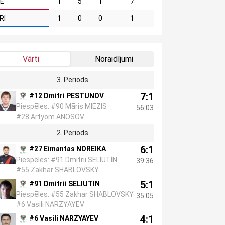
IE
1
5
1
7
RI
1
0
0
1
Vārti
Noraidījumi
3. Periods
7:1
#12 Dmitri PESTUNOV
Piespēles: #90 Māris MIEZIS
56:03
#28 Artyom ANOSOV
2. Periods
6:1
#27 Eimantas NOREIKA
Piespēles: #91 Dmitrii SELIUTIN
39:36
#55 Zakhar SHABLOVSKY
5:1
#91 Dmitrii SELIUTIN
Piespēles: #55 Zakhar SHABLOVSKY
35:05
#6 Vasili NARZYAYEV
4:1
#6 Vasili NARZYAYEV