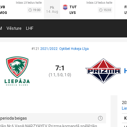
Inbox.LV ledus halle
Inbox.LV ledus halle
LVB
TUT
F
Pk
19:00
15:30
14. Aug
MOG
LVS
L
M
Vēsture
LHF
#121
2021/2022: Optibet Hokeja Līga
7:1
(1:1, 5:0, 1:0)
20
Li
 perioda beigas
K
ētājs Nr.6 Vasili NARZYAYEV, Prizma komandā spēlētājs