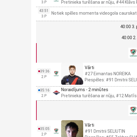
Pretinieka turēšana ar nūju, #44 Klāvs
3.P
43:51
Notiek spēles momenta videogola caurskate.
3.P
40:00 3.
40:00 2.
Vārti
39:36
#27 Eimantas NOREIKA
2.P
Piespēles: #91 Dmitrii S
Noraidījums - 2 minūtes
35:16
Pretinieka turēšana ar nūju, #12 Mat
2.P
Vārti
35:05
#91 Dmitrii SELIUTIN
2.P