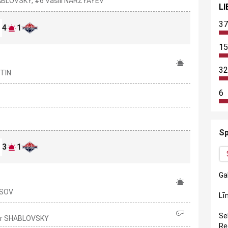
ABLOVSKY, #6 Vasili NARZYAYEV
LI
37
4
1
15
32
UTIN
6
Sp
3
1
Ga
OSOV
Līn
Se
har SHABLOVSKY
Re