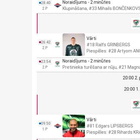
Noraidījums - 2 minūtes
28:40
Klupināšana, #33 Mihails BONČENKOV
2.P
Vārti
26:42
#18 Ralfs GRINBERGS
2.P
Piespēles: #28 Artyom AN
Noraidījums - 2 minūtes
23:54
Pretinieka turēšana ar nūju, #21 Ma
2.P
20:00 2.
20:00 1.
Vārti
09:50
#81 Edgars LIPSBERGS
1.P
Piespēles: #28 Rihards K