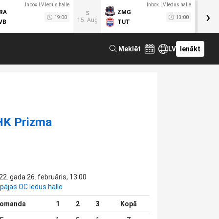
Inbox.LV ledus halle
Inbox.LV ledus halle
›
RA
ZMG
M
S
19:00
13:00
15. Aug
VB
TUT
F
Meklēt
LV
Ienākt
HK Prizma
22. gada 26. februāris, 13:00
epājas OC ledus halle
omanda
1
2
3
Kopā