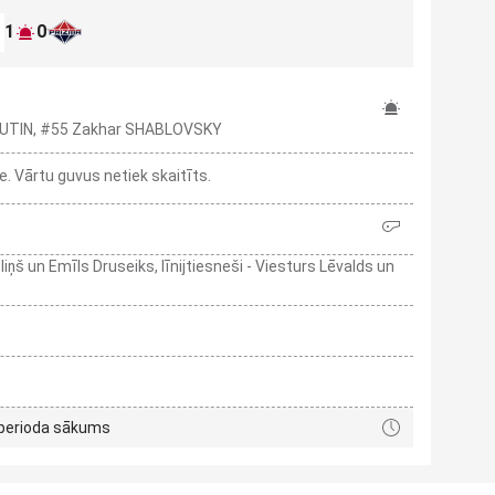
1
0
ELIUTIN, #55 Zakhar SHABLOVSKY
 Vārtu guvus netiek skaitīts.
liņš un Emīls Druseiks, līnijtiesneši - Viesturs Lēvalds un
 perioda sākums