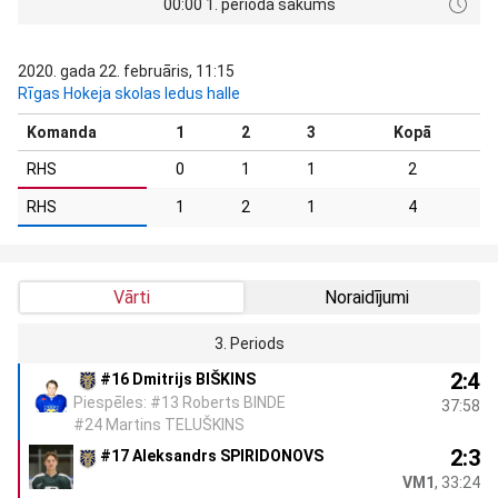
00:00 1. perioda sākums
2020. gada 22. februāris, 11:15
Rīgas Hokeja skolas ledus halle
Komanda
1
2
3
Kopā
RHS
0
1
1
2
RHS
1
2
1
4
Vārti
Noraidījumi
3. Periods
2:4
#16 Dmitrijs BIŠKINS
Piespēles: #13 Roberts BINDE
37:58
#24 Martins TELUŠKINS
2:3
#17 Aleksandrs SPIRIDONOVS
VM1
, 33:24