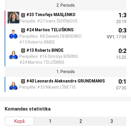
2. Periods
1:3
#33 Timofejs MASĻENKO
Piespēle: #27 Ivans ŠERŠŅOVS
20:19
0:3
#24 Martins TELUŠKINS
Piespēles: #8 Daniels DEŅISENKO
VV1
, 17:08
#13 Roberts BINDE
0:2
#13 Roberts BINDE
Piespēles: #16 Dmitrijs BIŠKINS
15:25
#24 Martins TELUŠKINS
1. Periods
0:1
#40 Leonards Aleksandrs GRUNDMANIS
Piespēle: #33 Nikaels LĪBIETIS
07:35
Komandas statistika
Kopā
1
2
3