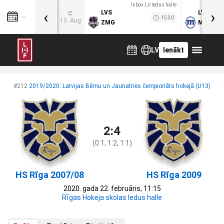
Inbox.LV ledus halle
‹
›
LVS
LVB
C
15:30
13. Aug
ZMG
MOG
LV
Ienākt
#212
2019/2020: Latvijas Bērnu un Jaunatnes čempionāts hokejā (U13)
2:4
(0:1, 1:2, 1:1)
HS Rīga 2007/08
HS Rīga 2009
2020. gada 22. februāris, 11:15
Rīgas Hokeja skolas ledus halle