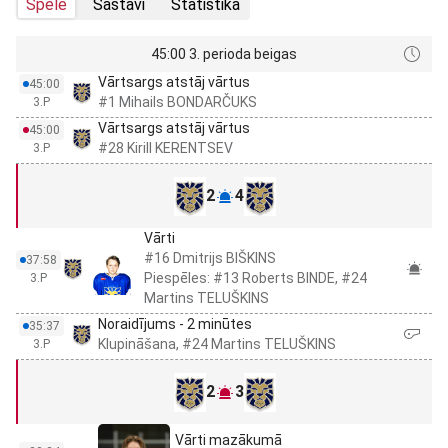
Spēle
Sastāvi
Statistika
45:00 3. perioda beigas
Vārtsargs atstāj vārtus
45:00
#1 Mihails BONDARČUKS
3.P
Vārtsargs atstāj vārtus
45:00
#28 Kirill KERENTSEV
3.P
2
4
Vārti
#16 Dmitrijs BIŠKINS
37:58
Piespēles: #13 Roberts BINDE, #24
3.P
Martins TELUŠKINS
Noraidījums - 2 minūtes
35:37
Klupināšana, #24 Martins TELUŠKINS
3.P
2
3
Vārti mazākumā