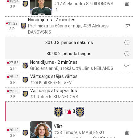
33:24
#17 Aleksandrs SPIRIDONOVS
3.P
-1
Noraidījums - 2 minūtes
31:29
Pretinieka turēšana ar nūju, #38 Aleksejs
3.P
DANOVSKIS
30:00 3. perioda sākums
30:00 2. perioda beigas
Noraidījums - 2 minūtes
27:53
Grūdiens ar nūju rokās, #9 Jānis NEILANDS
2.P
Vārtsargs stājas vārtos
25:13
#28 Kirill KERENTSEV
2.P
Vārtsargs atstāj vārtus
25:13
#1 Roberts KUZŅECOVS
2.P
1
3
Vārti
20:19
#33 Timofejs MASĻENKO
2.P