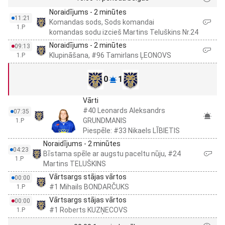
Noraidījums - 2 minūtes
11:21
Komandas sods, Sods komandai
1.P
komandas sodu izcieš Martins Teluškins Nr.24
Noraidījums - 2 minūtes
09:13
Klupināšana, #96 Tamirlans ĻEONOVS
1.P
0
1
Vārti
#40 Leonards Aleksandrs
07:35
GRUNDMANIS
1.P
Piespēle: #33 Nikaels LĪBIETIS
Noraidījums - 2 minūtes
04:23
Bīstama spēle ar augstu paceltu nūju, #24
1.P
Martins TELUŠKINS
Vārtsargs stājas vārtos
00:00
#1 Mihails BONDARČUKS
1.P
Vārtsargs stājas vārtos
00:00
#1 Roberts KUZŅECOVS
1.P