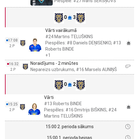
Piespēle: #27 Ivans ŠERŠŅOVS
0
3
Vārti vairākumā
#24 Martins TELUŠKINS
17:08
Piespēles: #8 Daniels DEŅISENKO, #13
2.P
Roberts BINDE
+1
Noraidījums - 2 minūtes
16:32
Nepareizs uzbrukums, #16 Marsels AUNIŅŠ
2.P
0
2
Vārti
#13 Roberts BINDE
15:25
Piespēles: #16 Dmitrijs BIŠKINS, #24
2.P
Martins TELUŠKINS
15:00 2. perioda sākums
15:00 1. perioda beigas