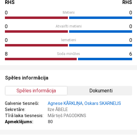
RHS
RHS
0
0
Metieni
0
0
Atvairīti metieni
0
0
Iemetieni
8
6
Soda minūtes
Spēles informācija
Spēles informācija
Dokumenti
Galvenie tiesneši:
Agnese KĀRKLIŅA
,
Oskars SKARNELIS
Sekretāre:
Ilze ĀBELE
Tīrā laika tiesnesis:
Mārtiņš PAGODKINS
Apmeklējums:
80