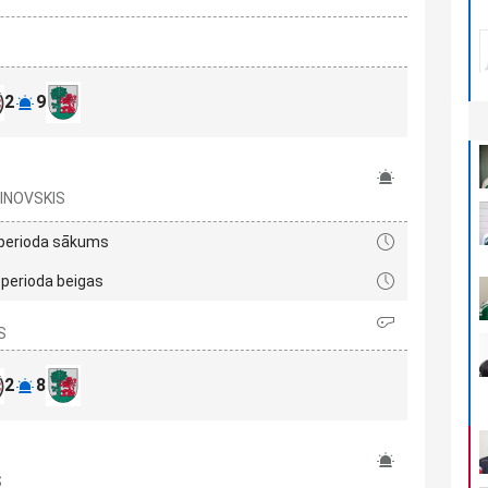
2
9
S
ĻINOVSKIS
 perioda sākums
 perioda beigas
S
2
8
S