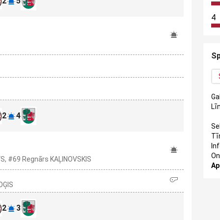
2
5
4
Sp
Ga
Līn
2
4
Se
Tī
In
S
On
OVS, #69 Regnārs KAĻINOVSKIS
Ap
OĢIS
2
3