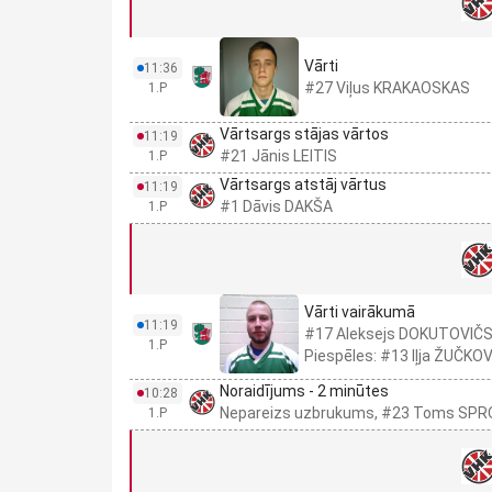
Vārti
11:36
#27 Viļus KRAKAOSKAS
1.P
Vārtsargs stājas vārtos
11:19
#21 Jānis LEITIS
1.P
Vārtsargs atstāj vārtus
11:19
#1 Dāvis DAKŠA
1.P
Vārti vairākumā
11:19
#17 Aleksejs DOKUTOVIČ
1.P
Piespēles: #13 Iļja ŽUČK
Noraidījums - 2 minūtes
10:28
Nepareizs uzbrukums, #23 Toms SPR
1.P