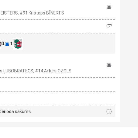
LMEISTERS, #91 Kristaps BĪNERTS
0
1
īns ĻUBOBRATECS, #14 Arturs OZOLS
 perioda sākums