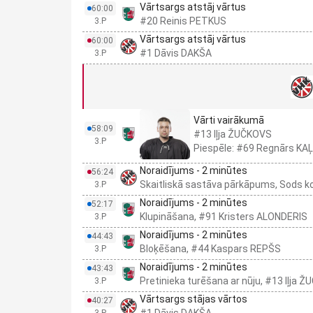
Vārtsargs atstāj vārtus
60:00
#20 Reinis PETKUS
3.P
Vārtsargs atstāj vārtus
60:00
#1 Dāvis DAKŠA
3.P
Vārti vairākumā
58:09
#13 Iļja ŽUČKOVS
3.P
Piespēle: #69 Regnārs KA
Noraidījums - 2 minūtes
56:24
Skaitliskā sastāva pārkāpums, Sods 
3.P
Noraidījums - 2 minūtes
52:17
Klupināšana, #91 Kristers ALONDERIS
3.P
Noraidījums - 2 minūtes
44:43
Bloķēšana, #44 Kaspars REPŠS
3.P
Noraidījums - 2 minūtes
43:43
Pretinieka turēšana ar nūju, #13 Iļja 
3.P
Vārtsargs stājas vārtos
40:27