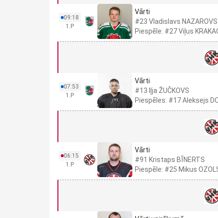
Vārti
09:18
#23 Vladislavs NAZAROVS
1.P
Piespēle: #27 Viļus KRAK
Vārti
07:53
#13 Iļja ŽUČKOVS
1.P
Piespēles: #17 Aleksejs 
Vārti
06:15
#91 Kristaps BĪNERTS
1.P
Piespēle: #25 Mikus OZOL