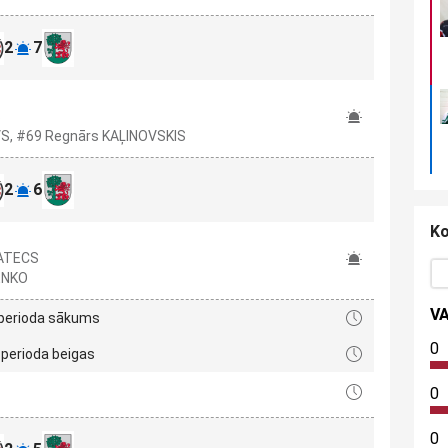
2
7
S
OVS, #69 Regnārs KAĻINOVSKIS
2
6
Ko
RATECS
ENKO
V
 perioda sākums
0
 perioda beigas
0
0