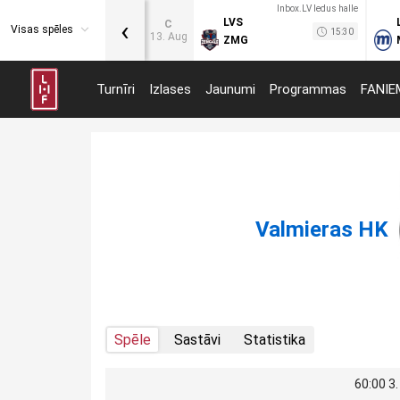
Inbox.LV ledus halle
‹
LVS
C
Visas spēles
15:30
13. Aug
ZMG
Turnīri
Izlases
Jaunumi
Programmas
FANIE
Valmieras HK
Spēle
Sastāvi
Statistika
60:00 3.