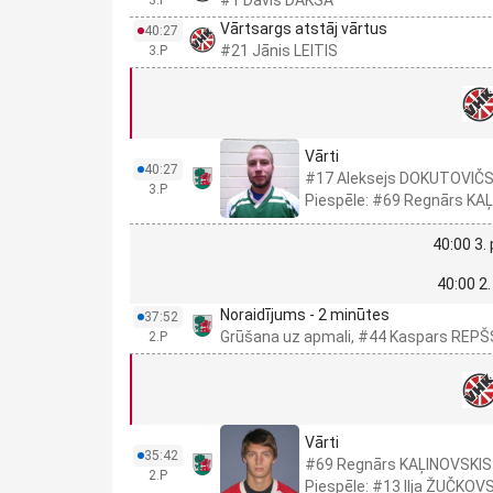
#1 Dāvis DAKŠA
3.P
Vārtsargs atstāj vārtus
40:27
#21 Jānis LEITIS
3.P
Vārti
40:27
#17 Aleksejs DOKUTOVIČ
3.P
Piespēle: #69 Regnārs KA
40:00 3.
40:00 2.
Noraidījums - 2 minūtes
37:52
Grūšana uz apmali, #44 Kaspars REPŠ
2.P
Vārti
35:42
#69 Regnārs KAĻINOVSKIS
2.P
Piespēle: #13 Iļja ŽUČKOV