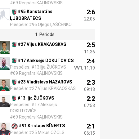
#69 Regnārs KAĻINOVSKIS
2:6
#95 Konstantīns
ĻUBOBRATECS
22:05
Piespēle: #96 Oļegs ĻAŠČENKO
1. Periods
2:5
#27 Viļus KRAKAOSKAS
11:36
2:4
#17 Aleksejs DOKUTOVIČS
Piespēles: #13 Iļja ŽUČKOVS
VV1
, 11:19
#69 Regnārs KAĻINOVSKIS
2:3
#23 Vladislavs NAZAROVS
Piespēle: #27 Viļus KRAKAOSKAS
09:18
2:2
#13 Iļja ŽUČKOVS
Piespēles: #17 Aleksejs
07:53
DOKUTOVIČS
#69 Regnārs KAĻINOVSKIS
2:1
#91 Kristaps BĪNERTS
Piespēle: #25 Mikus OZOLS
06:15