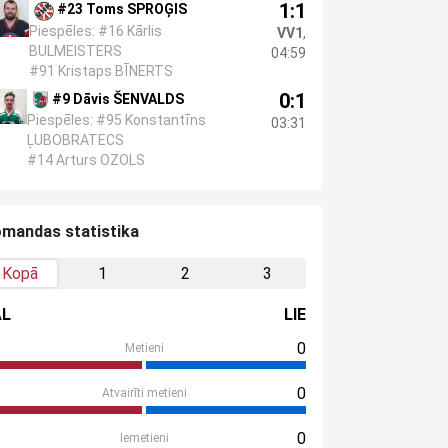
1:1
#23 Toms SPROĢIS
Piespēles: #16 Kārlis
VV1
,
BULMEISTERS
04:59
#91 Kristaps BĪNERTS
0:1
#9 Dāvis ŠENVALDS
Piespēles: #95 Konstantīns
03:31
ĻUBOBRATECS
#14 Arturs OZOLS
mandas statistika
Kopā
1
2
3
AL
LIE
0
Metieni
0
Atvairīti metieni
0
Iemetieni