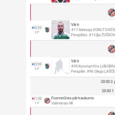
Vārti
32:53
#17 Aleksejs DOKUTOVIČ
2.P
Piespēles: #13 Iļja ŽUČK
Vārti
22:05
#95 Konstantīns ĻUBOB
2.P
Piespēle: #96 Oļegs ĻAŠČ
20:00 2.
20:00 1.
Pusminūtes pārtraukums
11:36
Valmieras HK
1.P