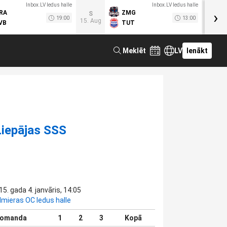
Inbox.LV ledus halle
Inbox.LV ledus halle
›
RA
ZMG
M
S
19:00
13:00
15. Aug
VB
TUT
F
Meklēt
LV
Ienākt
Liepājas SSS
15. gada 4. janvāris, 14:05
lmieras OC ledus halle
omanda
1
2
3
Kopā