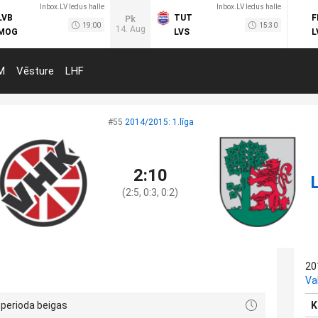
Inbox.LV ledus halle
Inbox.LV ledus halle
LVB
TUT
F
Pk
19:00
15:30
14. Aug
MOG
LVS
L
M
Vēsture
LHF
#55
2014/2015: 1.līga
2:10
(2:5, 0:3, 0:2)
20
Va
 perioda beigas
K