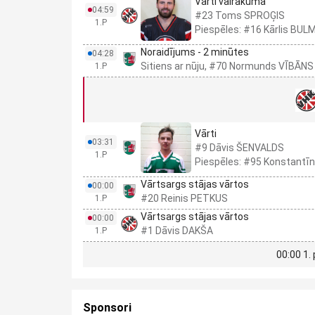
Vārti vairākumā
04:59
#23 Toms SPROĢIS
1.P
Piespēles: #16 Kārlis BU
Noraidījums - 2 minūtes
04:28
Sitiens ar nūju, #70 Normunds VĪBĀNS
1.P
Vārti
03:31
#9 Dāvis ŠENVALDS
1.P
Piespēles: #95 Konstant
Vārtsargs stājas vārtos
00:00
#20 Reinis PETKUS
1.P
Vārtsargs stājas vārtos
00:00
#1 Dāvis DAKŠA
1.P
00:00 1.
Sponsori