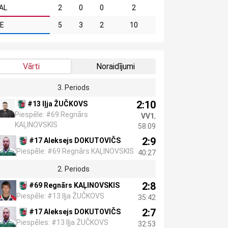
AL
2
0
0
2
IE
5
3
2
10
Vārti
Noraidījumi
3. Periods
2:10
#13 Iļja ŽUČKOVS
Piespēle: #69 Regnārs
VV1
,
KAĻINOVSKIS
58:09
2:9
#17 Aleksejs DOKUTOVIČS
Piespēle: #69 Regnārs KAĻINOVSKIS
40:27
2. Periods
2:8
#69 Regnārs KAĻINOVSKIS
Piespēle: #13 Iļja ŽUČKOVS
35:42
2:7
#17 Aleksejs DOKUTOVIČS
Piespēles: #13 Iļja ŽUČKOVS
32:53