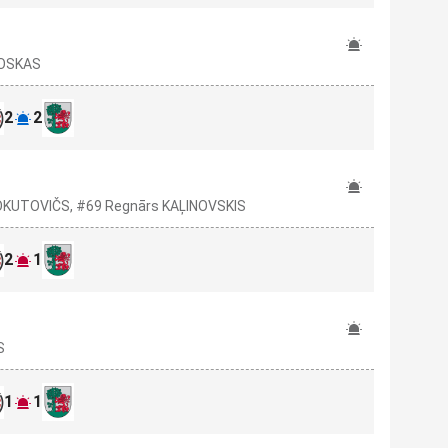
AOSKAS
2
2
DOKUTOVIČS, #69 Regnārs KAĻINOVSKIS
2
1
S
1
1