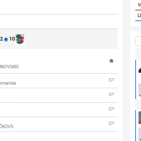
V
L
2
10
ĻINOVSKIS
komandai
ŽUČKOVS