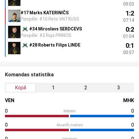
09:03
1:2
#17 Marks KATERINIČS
Piespēle: #10 Rets VAITKUSS
07:14
0:2
#34 Miroslavs SERDCEVS
Piespēle: #2 Rojs PRINCIS
01:04
0:1
#28 Roberts Filips LINDE
00:57
Komandas statistika
Kopā
1
2
3
VEN
MHK
0
0
Metieni
0
0
Atvairīti metieni
0
0
Iemetieni