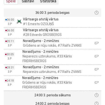
Spēle
Sastāvi
Statistika
36:00 3. perioda beigas
Vārtsargs atstāj vārtus
36:00
#1 Ernests OZOLIŅŠ
3.P
Vārtsargs atstāj vārtus
36:00
#28 Edvards GROSBERGS
3.P
Noraidījums - 2 minūtes
35:11
Grūdiens ar nūju rokās, #7 Ralfs ZVANS
3.P
Noraidījums - 2 minūtes
30:05
Nepareizs uzbrukums, #33 Kārlis
3.P
FRIDRIHSBERGS
Noraidījums - 2 minūtes
28:31
Nepareizs uzbrukums, #7 Ralfs ZVANS
3.P
Noraidījums - 2 minūtes
24:18
Grūdiens ar nūju rokās, #33 Kārlis
3.P
FRIDRIHSBERGS
24:00 3. perioda sākums
24:00 2. perioda beigas