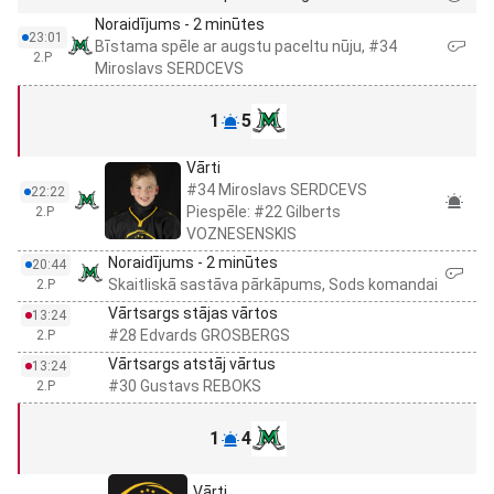
Noraidījums - 2 minūtes
23:01
Bīstama spēle ar augstu paceltu nūju, #34
2.P
Miroslavs SERDCEVS
1
5
Vārti
#34 Miroslavs SERDCEVS
22:22
Piespēle: #22 Gilberts
2.P
VOZNESENSKIS
Noraidījums - 2 minūtes
20:44
Skaitliskā sastāva pārkāpums, Sods komandai
2.P
Vārtsargs stājas vārtos
13:24
#28 Edvards GROSBERGS
2.P
Vārtsargs atstāj vārtus
13:24
#30 Gustavs REBOKS
2.P
1
4
Vārti