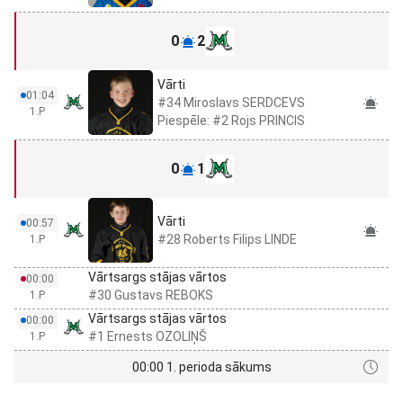
0
2
Vārti
01:04
#34 Miroslavs SERDCEVS
1.P
Piespēle: #2 Rojs PRINCIS
0
1
Vārti
00:57
#28 Roberts Filips LINDE
1.P
Vārtsargs stājas vārtos
00:00
#30 Gustavs REBOKS
1.P
Vārtsargs stājas vārtos
00:00
#1 Ernests OZOLIŅŠ
1.P
00:00 1. perioda sākums