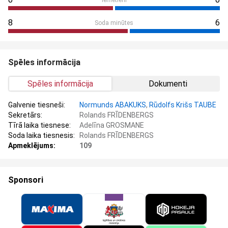
8
6
Soda minūtes
Spēles informācija
Spēles informācija
Dokumenti
Galvenie tiesneši:
Normunds ABAKUKS
,
Rūdolfs Krišs TAUBE
Sekretārs:
Rolands FRĪDENBERGS
Tīrā laika tiesnese:
Adelīna GROSMANE
Soda laika tiesnesis:
Rolands FRĪDENBERGS
Apmeklējums:
109
Sponsori