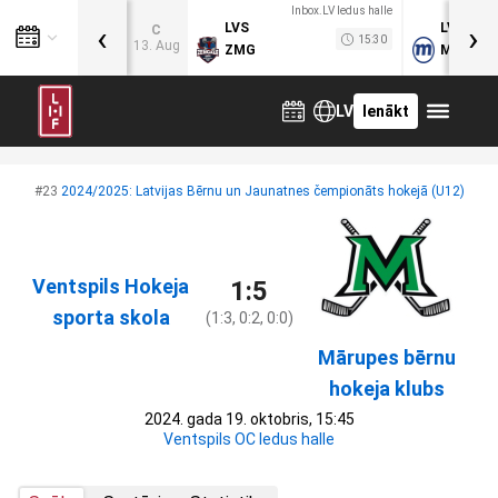
Inbox.LV ledus halle
‹
›
LVS
LVB
C
15:30
13. Aug
ZMG
MOG
LV
Ienākt
#23
2024/2025: Latvijas Bērnu un Jaunatnes čempionāts hokejā (U12)
Ventspils Hokeja
1:5
sporta skola
(1:3, 0:2, 0:0)
Mārupes bērnu
hokeja klubs
2024. gada 19. oktobris, 15:45
Ventspils OC ledus halle