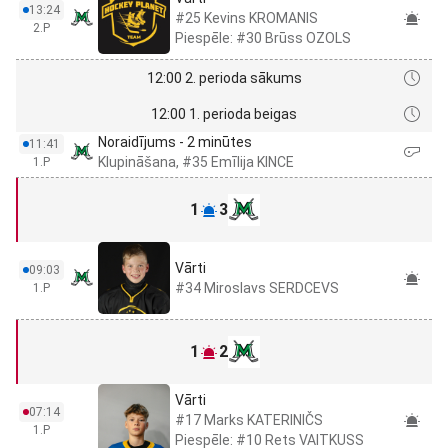
13:24
#25 Kevins KROMANIS
2.P
Piespēle: #30 Brūss OZOLS
12:00 2. perioda sākums
12:00 1. perioda beigas
Noraidījums - 2 minūtes
11:41
Klupināšana, #35 Emīlija KINCE
1.P
1
3
Vārti
09:03
#34 Miroslavs SERDCEVS
1.P
1
2
Vārti
07:14
#17 Marks KATERINIČS
1.P
Piespēle: #10 Rets VAITKUSS