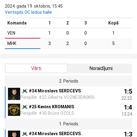
2024. gada 19. oktobris, 15:45
Ventspils OC ledus halle
Komanda
1
2
3
Kopā
VEN
1
0
0
1
MHK
3
2
0
5
Vārti
Noraidījumi
2. Periods
1:5
#34 Miroslavs SERDCEVS
Piespēle: #22 Gilberts VOZNESENSKIS
22:22
1:4
#25 Kevins KROMANIS
Piespēle: #30 Brūss OZOLS
13:24
1. Periods
1:3
#34 Miroslavs SERDCEVS