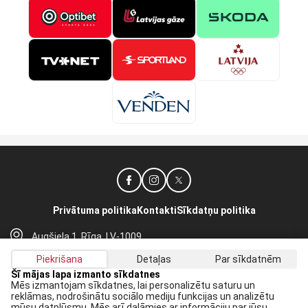
Privātuma politika
Kontakti
Sīkdatņu politika
Augšiela 1, Rīga, LV-1009
lhf@lhf.lv
Piekrišana
Detaļas
Par sīkdatnēm
+371 67565614
Šī mājas lapa izmanto sīkdatnes
Mēs izmantojam sīkdatnes, lai personalizētu saturu un
reklāmas, nodrošinātu sociālo mediju funkcijas un analizētu
Saņem jaunākās ziņas savā E-pastā:
mūsu datplūsmu. Mēs arī dalāmies ar informāciju par jūsu