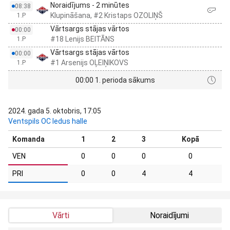
Noraidījums - 2 minūtes
08:38
Klupināšana, #2 Kristaps OZOLIŅŠ
1.P
Vārtsargs stājas vārtos
00:00
#18 Lenijs BEITĀNS
1.P
Vārtsargs stājas vārtos
00:00
#1 Arsenijs OĻEIŅIKOVS
1.P
00:00 1. perioda sākums
2024. gada 5. oktobris, 17:05
Ventspils OC ledus halle
Komanda
1
2
3
Kopā
VEN
0
0
0
0
PRI
0
0
4
4
Vārti
Noraidījumi