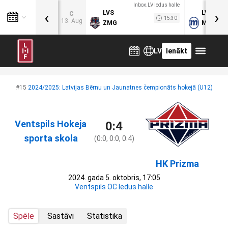
Inbox.LV ledus halle
‹
›
LVS
LVB
C
15:30
13. Aug
ZMG
MOG
LV
Ienākt
#15
2024/2025: Latvijas Bērnu un Jaunatnes čempionāts hokejā (U12)
Ventspils Hokeja
0:4
sporta skola
(0:0, 0:0, 0:4)
HK Prizma
2024. gada 5. oktobris, 17:05
Ventspils OC ledus halle
Spēle
Sastāvi
Statistika