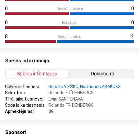
0
0
Atvairīti metieni
0
0
Iemetieni
8
12
Soda minūtes
Spēles informācija
Spēles informācija
Dokumenti
Galvenie tiesneši:
Renāts VIEŠKO
,
Normunds ABAKUKS
Sekretārs:
Rolands FRĪDENBERGS
Tīrā laika tiesnese:
Evija SANTENAVA
Soda laika tiesnesis:
Rolands FRĪDENBERGS
Apmeklējums:
89
Sponsori