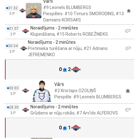
Vārti
#9 Leonels BLUMBERGS
31:32
Piespēles: #10 Timurs SMORODINS, #13
3.P
Damians KORSAKS
Noraidījums - 2 minūtes
31:07
Klupināšana, #15 Roberts ROBEŽNIEKS
3.P
Noraidījums - 2 minūtes
30:34
Pretinieka turēšana ar nūju, #21 Adrians
3.P
JEFREMENKO
0
2
Vārti
30:03
#2 Kristaps OZOLIŅŠ
3.P
Piespēle: #9 Leonels BLUMBERGS
Noraidījums - 2 minūtes
28:30
Grūdiens ar nūju rokās, #7 Arvīds ALFEROVS
3.P
0
1