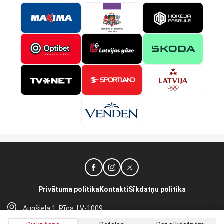
Privātuma politika
Kontakti
Sīkdatņu politika
Augšiela 1, Rīga, LV-1009
lhf@lhf.lv