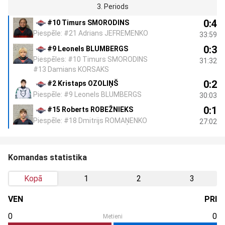
3. Periods
0:4
#10 Timurs SMORODINS
Piespēle: #21 Adrians JEFREMENKO
33:59
0:3
#9 Leonels BLUMBERGS
Piespēles: #10 Timurs SMORODINS
31:32
#13 Damians KORSAKS
0:2
#2 Kristaps OZOLIŅŠ
Piespēle: #9 Leonels BLUMBERGS
30:03
0:1
#15 Roberts ROBEŽNIEKS
Piespēle: #18 Dmitrijs ROMAŅENKO
27:02
Komandas statistika
Kopā
1
2
3
VEN
PRI
0
0
Metieni