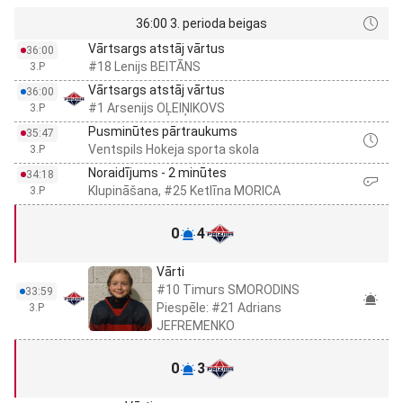
36:00 3. perioda beigas
Vārtsargs atstāj vārtus
36:00
#18 Lenijs BEITĀNS
3.P
Vārtsargs atstāj vārtus
36:00
#1 Arsenijs OĻEIŅIKOVS
3.P
Pusminūtes pārtraukums
35:47
Ventspils Hokeja sporta skola
3.P
Noraidījums - 2 minūtes
34:18
Klupināšana, #25 Ketlīna MORICA
3.P
0
4
Vārti
#10 Timurs SMORODINS
33:59
Piespēle: #21 Adrians
3.P
JEFREMENKO
0
3