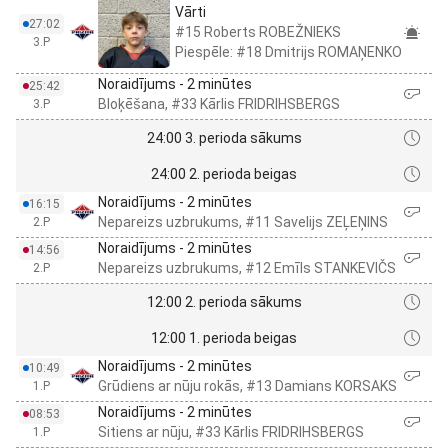
Vārti
27:02
#15 Roberts ROBEŽNIEKS
3.P
Piespēle: #18 Dmitrijs ROMAŅENKO
Noraidījums - 2 minūtes
25:42
Bloķēšana, #33 Kārlis FRIDRIHSBERGS
3.P
24:00 3. perioda sākums
24:00 2. perioda beigas
Noraidījums - 2 minūtes
16:15
Nepareizs uzbrukums, #11 Savelijs ZEĻEŅINS
2.P
Noraidījums - 2 minūtes
14:56
Nepareizs uzbrukums, #12 Emīls STANKEVIČS
2.P
12:00 2. perioda sākums
12:00 1. perioda beigas
Noraidījums - 2 minūtes
10:49
Grūdiens ar nūju rokās, #13 Damians KORSAKS
1.P
Noraidījums - 2 minūtes
08:53
Sitiens ar nūju, #33 Kārlis FRIDRIHSBERGS
1.P