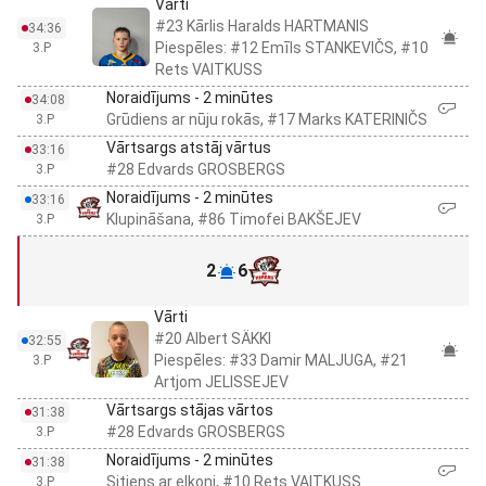
Vārti
#23 Kārlis Haralds HARTMANIS
34:36
Piespēles: #12 Emīls STANKEVIČS, #10
3.P
Rets VAITKUSS
Noraidījums - 2 minūtes
34:08
Grūdiens ar nūju rokās, #17 Marks KATERINIČS
3.P
Vārtsargs atstāj vārtus
33:16
#28 Edvards GROSBERGS
3.P
Noraidījums - 2 minūtes
33:16
Klupināšana, #86 Timofei BAKŠEJEV
3.P
2
6
Vārti
#20 Albert SÄKKI
32:55
Piespēles: #33 Damir MALJUGA, #21
3.P
Artjom JELISSEJEV
Vārtsargs stājas vārtos
31:38
#28 Edvards GROSBERGS
3.P
Noraidījums - 2 minūtes
31:38
Sitiens ar elkoni, #10 Rets VAITKUSS
3.P