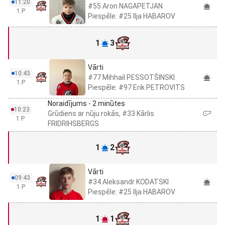
11:20
#55 Aron NAGAPETJAN
1.P
Piespēle: #25 Ilja HABAROV
1
3
Vārti
10:43
#77 Mihhail PESSOTŠINSKI
1.P
Piespēle: #97 Erik PETROVITS
Noraidījums - 2 minūtes
10:23
Grūdiens ar nūju rokās, #33 Kārlis
1.P
FRIDRIHSBERGS
1
2
Vārti
09:43
#34 Aleksandr KODATSKI
1.P
Piespēle: #25 Ilja HABAROV
1
1