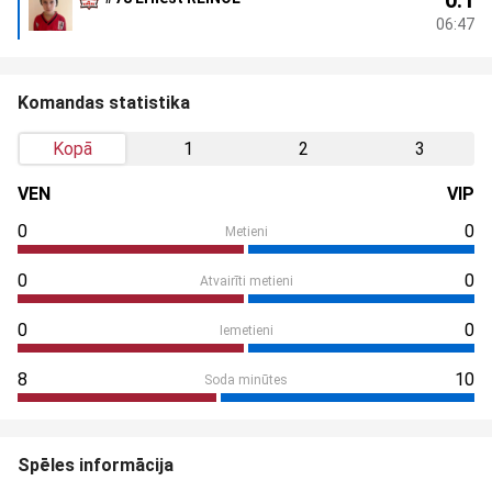
0:1
06:47
Komandas statistika
Kopā
1
2
3
VEN
VIP
0
0
Metieni
0
0
Atvairīti metieni
0
0
Iemetieni
8
10
Soda minūtes
Spēles informācija