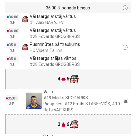
36:00 3. perioda beigas
Vārtsargs atstāj vārtus
36:00
#1 Alex GARAJEV
3.P
Vārtsargs atstāj vārtus
36:00
#28 Edvards GROSBERGS
3.P
Pusminūtes pārtraukums
35:01
HC Vipers Tallinn
3.P
Vārtsargs stājas vārtos
35:01
#28 Edvards GROSBERGS
3.P
4
6
Vārti
#19 Marks SPODARIKS
35:01
Piespēles: #12 Emīls STANKEVIČS, #10
3.P
Rets VAITKUSS
3
6