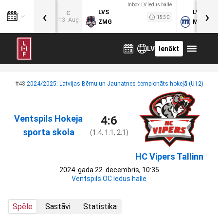
Inbox.LV ledus halle
‹
›
LVS
LVB
C
15:30
13. Aug
ZMG
MOG
LV
Ienākt
#48
2024/2025: Latvijas Bērnu un Jaunatnes čempionāts hokejā (U12)
Ventspils Hokeja
4:6
sporta skola
(1:4, 1:1, 2:1)
HC Vipers Tallinn
2024. gada 22. decembris, 10:35
Ventspils OC ledus halle
Spēle
Sastāvi
Statistika