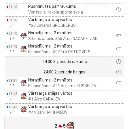
Pusminūtes pārtraukums
31:10
Ventspils Hokeja sporta skola
3.P
Vārtsargs atstāj vārtus
31:10
#28 Edvards GROSBERGS
3.P
Noraidījums - 2 minūtes
31:10
Sitiens ar celi, #55 Aron NAGAPETJAN
3.P
Noraidījums - 2 minūtes
26:46
Klupināšana, #97 Erik PETROVITS
3.P
24:00 3. perioda sākums
24:00 2. perioda beigas
Noraidījums - 2 minūtes
18:51
Klupināšana, #21 Artjom JELISSEJEV
2.P
Vārtsargs stājas vārtos
16:43
#1 Alex GARAJEV
2.P
Vārtsargs atstāj vārtus
16:43
#44 Daniil MIHHAILOV
2.P
2
5