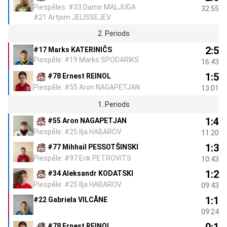
Piespēles: #33 Damir MALJUGA
32:55
#21 Artjom JELISSEJEV
2. Periods
2:5
#17 Marks KATERINIČS
Piespēle: #19 Marks SPODARIKS
16:43
1:5
#78 Ernest REINOL
Piespēle: #55 Aron NAGAPETJAN
13:01
1. Periods
1:4
#55 Aron NAGAPETJAN
Piespēle: #25 Ilja HABAROV
11:20
1:3
#77 Mihhail PESSOTŠINSKI
Piespēle: #97 Erik PETROVITS
10:43
1:2
#34 Aleksandr KODATSKI
Piespēle: #25 Ilja HABAROV
09:43
1:1
#22 Gabriela VILCĀNE
09:24
#78 Ernest REINOL