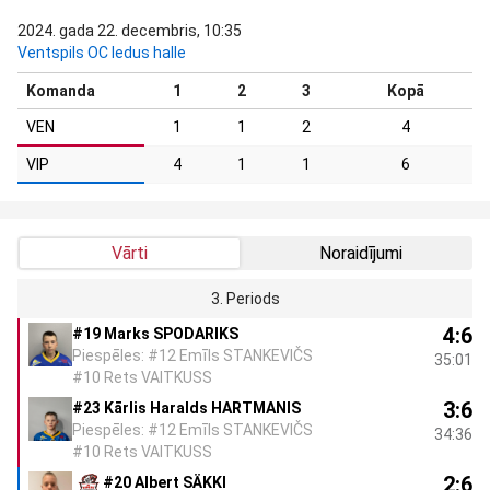
2024. gada 22. decembris, 10:35
Ventspils OC ledus halle
Komanda
1
2
3
Kopā
VEN
1
1
2
4
VIP
4
1
1
6
Vārti
Noraidījumi
3. Periods
4:6
#19 Marks SPODARIKS
Piespēles: #12 Emīls STANKEVIČS
35:01
#10 Rets VAITKUSS
3:6
#23 Kārlis Haralds HARTMANIS
Piespēles: #12 Emīls STANKEVIČS
34:36
#10 Rets VAITKUSS
2:6
#20 Albert SÄKKI