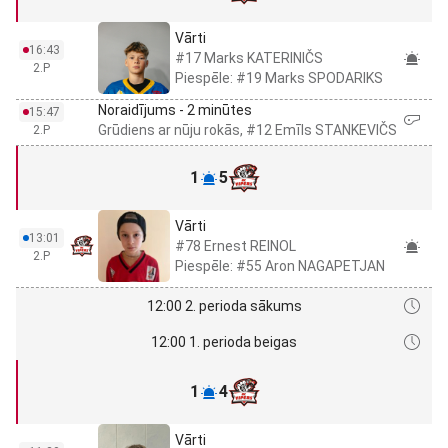
Vārti
16:43
#17 Marks KATERINIČS
2.P
Piespēle: #19 Marks SPODARIKS
Noraidījums - 2 minūtes
15:47
Grūdiens ar nūju rokās, #12 Emīls STANKEVIČS
2.P
1
5
Vārti
13:01
#78 Ernest REINOL
2.P
Piespēle: #55 Aron NAGAPETJAN
12:00 2. perioda sākums
12:00 1. perioda beigas
1
4
Vārti