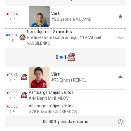
Vārti
09:24
#22 Gabriela VILCĀNE
1.P
Noraidījums - 2 minūtes
07:13
Pretinieka turēšana ar nūju, #19 Mihhail
1.P
VASSILENKO
0
1
Vārti
06:47
#78 Ernest REINOL
1.P
Vārtsargs stājas vārtos
00:00
#44 Daniil MIHHAILOV
1.P
Vārtsargs stājas vārtos
00:00
#28 Edvards GROSBERGS
1.P
00:00 1. perioda sākums