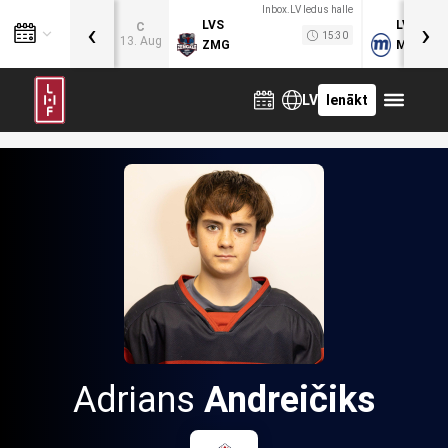
Inbox.LV ledus halle
‹
›
LVS
LVB
C
15:30
13. Aug
ZMG
MOG
LV
Ienākt
Adrians
Andreičiks