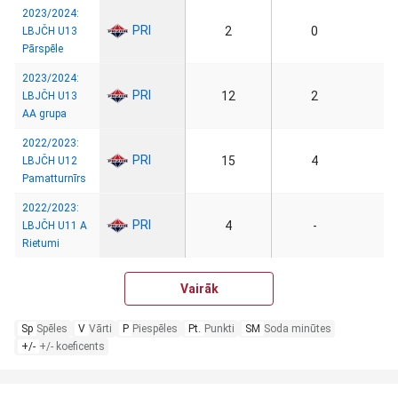
2023/2024:
PRI
2
0
LBJČH U13
Pārspēle
2023/2024:
PRI
12
2
LBJČH U13
AA grupa
2022/2023:
PRI
15
4
LBJČH U12
Pamatturnīrs
2022/2023:
PRI
4
-
LBJČH U11 A
Rietumi
Vairāk
Sp
Spēles
V
Vārti
P
Piespēles
Pt.
Punkti
SM
Soda minūtes
+/-
+/- koeficents