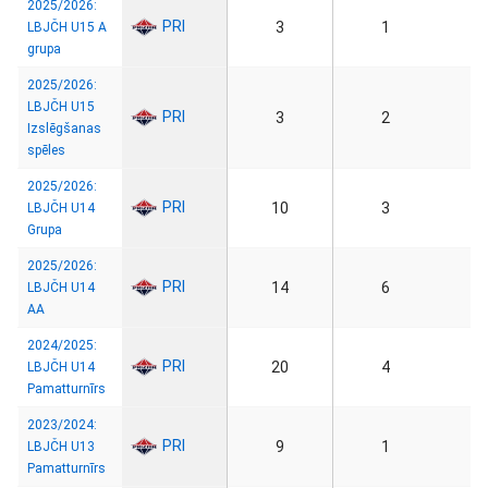
2025/2026:
PRI
3
1
LBJČH U15 A
grupa
2025/2026:
LBJČH U15
PRI
3
2
Izslēgšanas
spēles
2025/2026:
PRI
10
3
LBJČH U14
Grupa
2025/2026:
PRI
14
6
LBJČH U14
AA
2024/2025:
PRI
20
4
LBJČH U14
Pamatturnīrs
2023/2024:
PRI
9
1
LBJČH U13
Pamatturnīrs