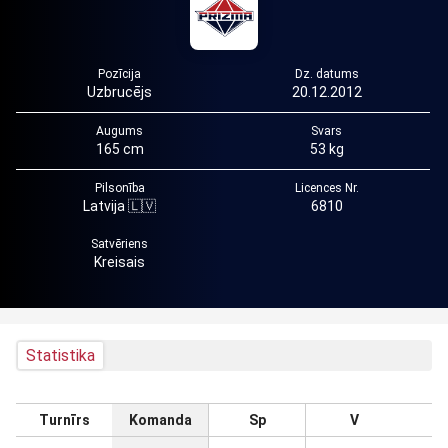
Pozīcija
Dz. datums
Uzbrucējs
20.12.2012
Augums
Svars
165 cm
53 kg
Pilsonība
Licences Nr.
Latvija 🇱🇻
6810
Satvēriens
Kreisais
Statistika
Turnīrs
Komanda
Sp
V