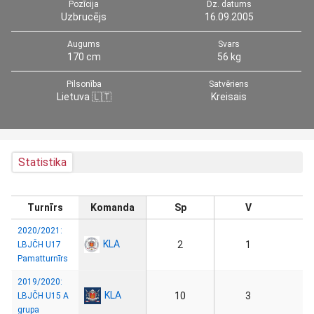
Pozīcija
Dz. datums
Uzbrucējs
16.09.2005
Augums
Svars
170 cm
56 kg
Pilsonība
Satvēriens
Lietuva 🇱🇹
Kreisais
Statistika
Turnīrs
Komanda
Sp
V
2020/2021:
KLA
2
1
LBJČH U17
Pamatturnīrs
2019/2020:
KLA
10
3
LBJČH U15 A
grupa