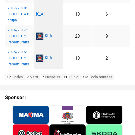
2017/2018:
KLA
18
6
LBJČH U14 B
grupa
2016/2017:
KLA
28
9
LBJČH U12
Pamatturnīrs
2015/2016:
KLA
18
2
LBJČH U12
Pamatturnīrs
Sp
Spēles
V
Vārti
P
Piespēles
Pt.
Punkti
SM
Soda minūtes
Sponsori