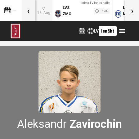
Inbox.LV ledus halle
‹
›
LVS
LVB
C
15:30
13. Aug
ZMG
MOG
LV
Ienākt
Aleksandr
Zavirochin