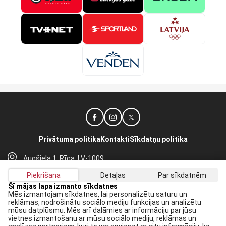
Privātuma politika
Kontakti
Sīkdatņu politika
Augšiela 1, Rīga, LV-1009
lhf@lhf.lv
Piekrišana
Detaļas
Par sīkdatnēm
+371 67565614
Šī mājas lapa izmanto sīkdatnes
Mēs izmantojam sīkdatnes, lai personalizētu saturu un
reklāmas, nodrošinātu sociālo mediju funkcijas un analizētu
Saņem jaunākās ziņas savā E-pastā:
mūsu datplūsmu. Mēs arī dalāmies ar informāciju par jūsu
vietnes izmantošanu ar mūsu sociālo mediju, reklāmas un
Pieteikties