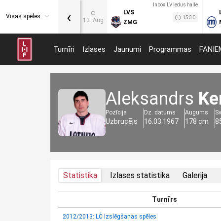
Inbox.LV ledus halle
‹
LVS
C
Visas spēles
15:30
13. Aug
ZMG
Turnīri
Izlases
Jaunumi
Programmas
FANIE
Aleksandrs
Ke
Pozīcija
Dz. datums
Augums
S
Uzbrucējs
16.03.1967
178 cm
8
Statistika
Izlases statistika
Galerija
Turnīrs
2012/2013: LČ Izslēgšanas spēles