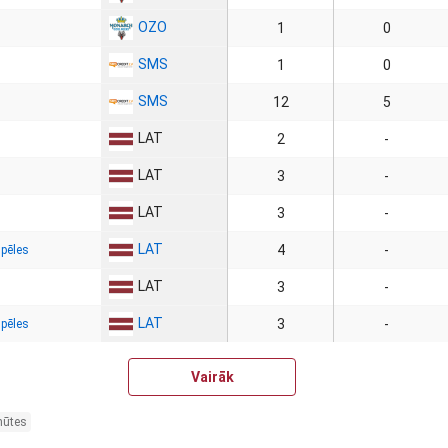
OZO
1
0
SMS
1
0
SMS
12
5
LAT
2
-
LAT
3
-
LAT
3
-
LAT
4
-
spēles
LAT
3
-
LAT
3
-
spēles
Vairāk
nūtes