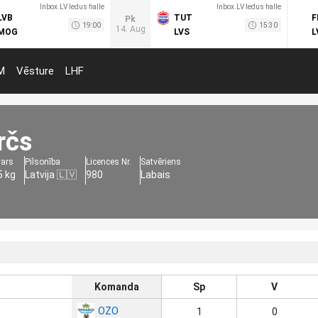
Inbox.LV ledus halle
Inbox.LV ledus halle
LVB
TUT
F
Pk
19:00
15:30
14. Aug
MOG
LVS
L
M
Vēsture
LHF
rčs
vars
Pilsonība
Licences Nr.
Satvēriens
5 kg
Latvija 🇱🇻
980
Labais
Komanda
Sp
V
OZO
1
0