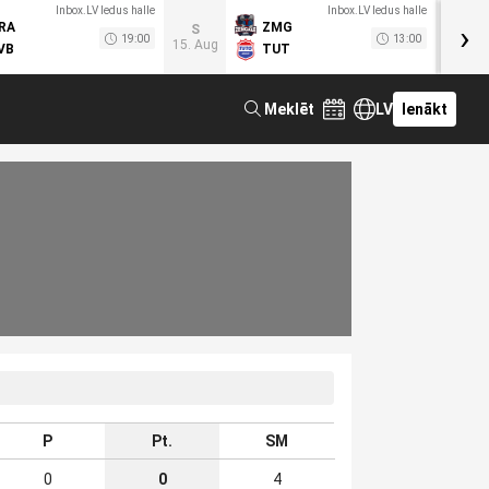
Inbox.LV ledus halle
Inbox.LV ledus halle
›
RA
ZMG
M
S
19:00
13:00
15. Aug
VB
TUT
F
Meklēt
LV
Ienākt
P
Pt.
SM
0
0
4