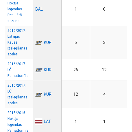
Hokeja
BAL
1
0
leģendas
Regulārā
sezona
2016/2017:
Latvijas
KUR
5
3
Kauss
Izslēgšanas
spēles
2016/2017:
KUR
26
12
LČ
Pamatturnīrs
2016/2017:
LČ
KUR
12
4
Izslēgšanas
spēles
2015/2016:
Hokeja
LAT
1
1
leģendas
Pamatturnīrs