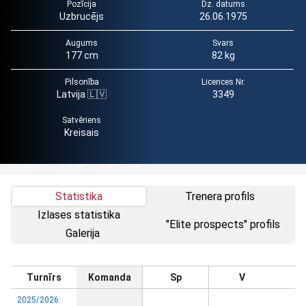
Pozīcija
Dz. datums
Uzbrucējs
26.06.1975
Augums
Svars
177 cm
82 kg
Pilsonība
Licences Nr.
Latvija 🇱🇻
3349
Satvēriens
Kreisais
Statistika
Trenera profils
Izlases statistika
"Elite prospects" profils
Galerija
Turnīrs
Komanda
Sp
V
2025/2026: