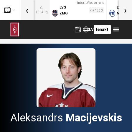
Inbox.LV ledus halle
‹
›
LVS
LVB
C
15:30
13. Aug
ZMG
MOG
LV
Ienākt
Aleksandrs
Macijevskis