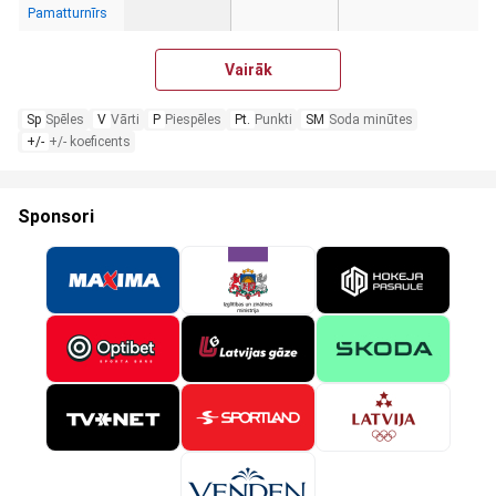
Pamatturnīrs
Vairāk
Sp
Spēles
V
Vārti
P
Piespēles
Pt.
Punkti
SM
Soda minūtes
+/-
+/- koeficents
Sponsori