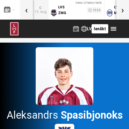
Inbox.LV ledus halle
‹
›
LVS
LVB
C
15:30
13. Aug
ZMG
MOG
LV
Ienākt
Aleksandrs
Spasibjonoks