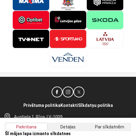
Privātuma politika
Kontakti
Sīkdatņu politika
Augšiela 1, Rīga, LV-1009
lhf@lhf.lv
Piekrišana
Detaļas
Par sīkdatnēm
+371 67565614
Šī mājas lapa izmanto sīkdatnes