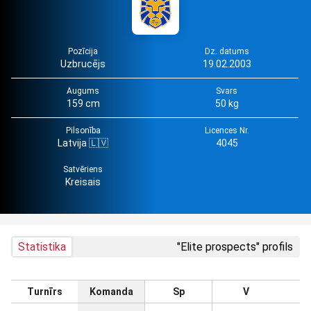
Pozīcija
Dz. datums
Uzbrucējs
19.02.2003
Augums
Svars
159 cm
50 kg
Pilsonība
Licences Nr.
Latvija 🇱🇻
4045
Satvēriens
Kreisais
Statistika
"Elite prospects" profils
Turnīrs
Komanda
Sp
V