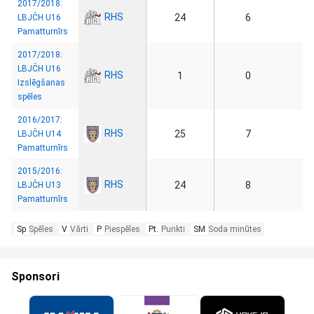
2017/2018:
RHS
24
6
LBJČH U16
Pamatturnīrs
2017/2018:
LBJČH U16
RHS
1
0
Izslēgšanas
spēles
2016/2017:
RHS
25
7
LBJČH U14
Pamatturnīrs
2015/2016:
RHS
24
8
LBJČH U13
Pamatturnīrs
Sp
Spēles
V
Vārti
P
Piespēles
Pt.
Punkti
SM
Soda minūtes
Sponsori