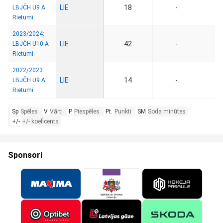
LIE
18
-
LBJČH U9 A
Rietumi
2023/2024:
LIE
42
-
LBJČH U10 A
Rietumi
2022/2023:
LIE
14
-
LBJČH U9 A
Rietumi
Sp
Spēles
V
Vārti
P
Piespēles
Pt.
Punkti
SM
Soda minūtes
+/-
+/- koeficents
Sponsori