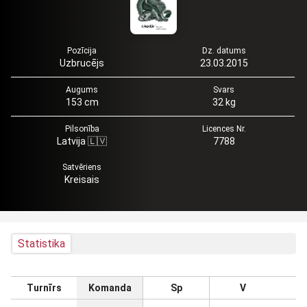
Pozīcija
Dz. datums
Uzbrucējs
23.03.2015
Augums
Svars
153 cm
32 kg
Pilsonība
Licences Nr.
Latvija 🇱🇻
7788
Satvēriens
Kreisais
Statistika
Turnīrs
Komanda
Sp
V