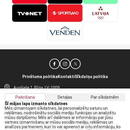
Privātuma politika
Kontakti
Sīkdatņu politika
Augšiela 1, Rīga, LV-1009
lhf@lhf.lv
Piekrišana
Detaļas
Par sīkdatnēm
+371 67565614
Šī mājas lapa izmanto sīkdatnes
Mēs izmantojam sīkdatnes, lai personalizētu saturu un
reklāmas, nodrošinātu sociālo mediju funkcijas un analizētu
Saņem jaunākās ziņas savā E-pastā:
mūsu datplūsmu. Mēs arī dalāmies ar informāciju par jūsu
vietnes izmantošanu ar mūsu sociālo mediju, reklāmas un
Pieteikties
analīzes partneriem, kuri to var apvienot ar citu informāciju, ko