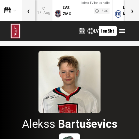
Inbox.LV ledus halle
‹
›
LVS
LVB
C
15:30
13. Aug
ZMG
MOG
LV
Ienākt
Alekss
Bartuševics